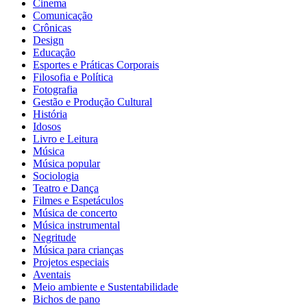
Cinema
Comunicação
Crônicas
Design
Educação
Esportes e Práticas Corporais
Filosofia e Política
Fotografia
Gestão e Produção Cultural
História
Idosos
Livro e Leitura
Música
Música popular
Sociologia
Teatro e Dança
Filmes e Espetáculos
Música de concerto
Música instrumental
Negritude
Música para crianças
Projetos especiais
Aventais
Meio ambiente e Sustentabilidade
Bichos de pano