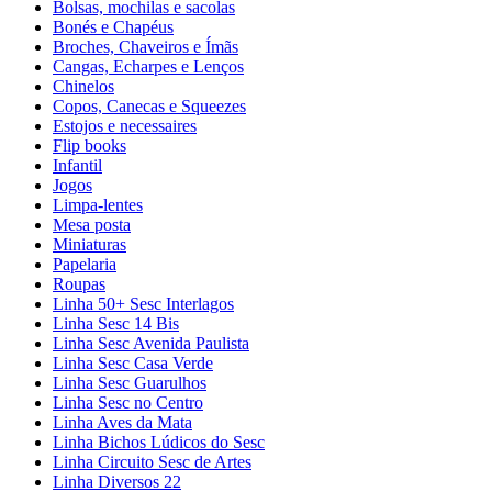
Bolsas, mochilas e sacolas
Bonés e Chapéus
Broches, Chaveiros e Ímãs
Cangas, Echarpes e Lenços
Chinelos
Copos, Canecas e Squeezes
Estojos e necessaires
Flip books
Infantil
Jogos
Limpa-lentes
Mesa posta
Miniaturas
Papelaria
Roupas
Linha 50+ Sesc Interlagos
Linha Sesc 14 Bis
Linha Sesc Avenida Paulista
Linha Sesc Casa Verde
Linha Sesc Guarulhos
Linha Sesc no Centro
Linha Aves da Mata
Linha Bichos Lúdicos do Sesc
Linha Circuito Sesc de Artes
Linha Diversos 22