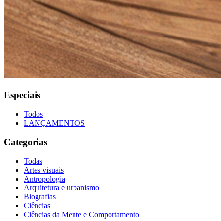
Especiais
Todos
LANÇAMENTOS
Categorias
Todas
Artes visuais
Antropologia
Arquitetura e urbanismo
Biografias
Ciências
Ciências da Mente e Comportamento