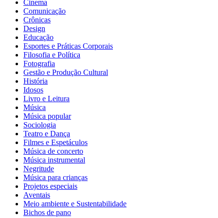
Cinema
Comunicação
Crônicas
Design
Educação
Esportes e Práticas Corporais
Filosofia e Política
Fotografia
Gestão e Produção Cultural
História
Idosos
Livro e Leitura
Música
Música popular
Sociologia
Teatro e Dança
Filmes e Espetáculos
Música de concerto
Música instrumental
Negritude
Música para crianças
Projetos especiais
Aventais
Meio ambiente e Sustentabilidade
Bichos de pano