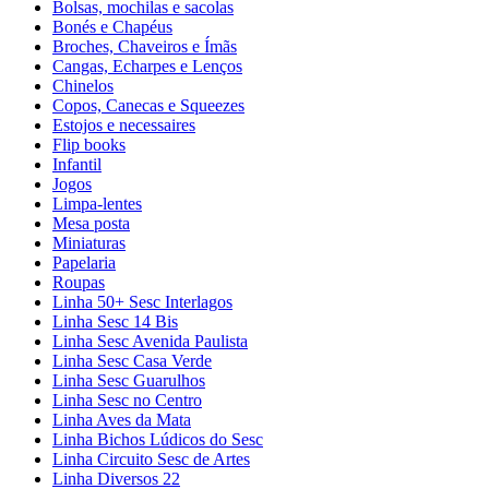
Bolsas, mochilas e sacolas
Bonés e Chapéus
Broches, Chaveiros e Ímãs
Cangas, Echarpes e Lenços
Chinelos
Copos, Canecas e Squeezes
Estojos e necessaires
Flip books
Infantil
Jogos
Limpa-lentes
Mesa posta
Miniaturas
Papelaria
Roupas
Linha 50+ Sesc Interlagos
Linha Sesc 14 Bis
Linha Sesc Avenida Paulista
Linha Sesc Casa Verde
Linha Sesc Guarulhos
Linha Sesc no Centro
Linha Aves da Mata
Linha Bichos Lúdicos do Sesc
Linha Circuito Sesc de Artes
Linha Diversos 22