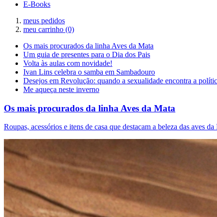
E-Books
meus pedidos
meu carrinho
(0)
Os mais procurados da linha Aves da Mata
Um guia de presentes para o Dia dos Pais
Volta às aulas com novidade!
Ivan Lins celebra o samba em Sambadouro
Desejos em Revolução: quando a sexualidade encontra a políti
Me aqueça neste inverno
Os mais procurados da linha Aves da Mata
Roupas, acessórios e itens de casa que destacam a beleza das aves da 