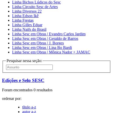
Linha Bichos Lúdicos do Sesc
Linha Circuito Sesc de Artes
Linha Diversos 22
Linha Edson Ikê
Linha Frestas
Linha Gilles Eduar
Linha Naifs do Brasil
Linha Sesc em Obras | Evandro Carlos Jardim
Linha Sesc em Obras | Geraldo de Barros
Linha Sesc em Obras | J. Borges
Linha Sesc em Obras | Lina Bo Bardi
Linha Sesc em Obras | Mônica Nador + JAMAC
Pesquisar nessa seção:
Edições e Selo SESC
Foram encontrados 0 resultados
ordenar por:
título a-z
autor a-z