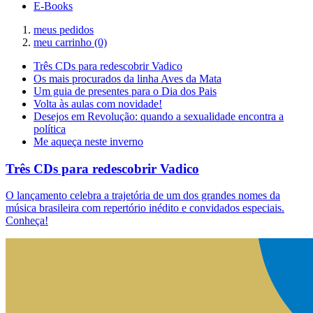
E-Books
meus pedidos
meu carrinho
(0)
Três CDs para redescobrir Vadico
Os mais procurados da linha Aves da Mata
Um guia de presentes para o Dia dos Pais
Volta às aulas com novidade!
Desejos em Revolução: quando a sexualidade encontra a
política
Me aqueça neste inverno
Três CDs para redescobrir Vadico
O lançamento celebra a trajetória de um dos grandes nomes da
música brasileira com repertório inédito e convidados especiais.
Conheça!