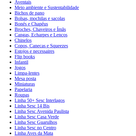
Aventais
Meio ambiente e Sustentabilidade
Bichos de pano
Bolsas, mochilas e sacolas
Bonés e Chapéus
Broches, Chaveiros e Ímãs
Cangas, Echarpes e Lenços
Chinelos
Copos, Canecas e Squeezes
Estojos e necessaires
Flip books
Infantil
Jogos
Limpa-lentes
Mesa posta
Miniaturas
Papelaria
Roupas
Linha 50+ Sesc Interlagos
Linha Sesc 14 Bis
Linha Sesc Avenida Paulista
Linha Sesc Casa Verde
Linha Sesc Guarulhos
Linha Sesc no Centro
Linha Aves da Mata