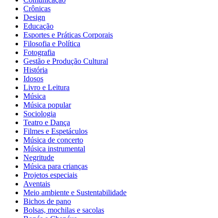
Crônicas
Design
Educação
Esportes e Práticas Corporais
Filosofia e Política
Fotografia
Gestão e Produção Cultural
História
Idosos
Livro e Leitura
Música
Música popular
Sociologia
Teatro e Dança
Filmes e Espetáculos
Música de concerto
Música instrumental
Negritude
Música para crianças
Projetos especiais
Aventais
Meio ambiente e Sustentabilidade
Bichos de pano
Bolsas, mochilas e sacolas