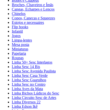
Bonés e Chapéus
Broches, Chaveiros e Ímãs
Cangas, Echarpes e Lenços
Chinelos
Copos, Canecas e Squeezes
Estojos e necessaires
Flip books
Infantil
Jogos
Limpa-lentes
Mesa posta
Miniaturas
Papelaria
Roupas
Linha 50+ Sesc Interlagos
Linha Sesc 14 Bis
Linha Sesc Avenida Paulista
Linha Sesc Casa Verde
Linha Sesc Guarulhos
Linha Sesc no Centro
Linha Aves da Mata
Linha Bichos Lúdicos do Sesc
Linha Circuito Sesc de Artes
Linha Diversos 22
Linha Edson Ikê