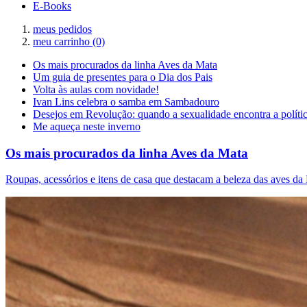
E-Books
meus pedidos
meu carrinho
(0)
Os mais procurados da linha Aves da Mata
Um guia de presentes para o Dia dos Pais
Volta às aulas com novidade!
Ivan Lins celebra o samba em Sambadouro
Desejos em Revolução: quando a sexualidade encontra a políti
Me aqueça neste inverno
Os mais procurados da linha Aves da Mata
Roupas, acessórios e itens de casa que destacam a beleza das aves da 