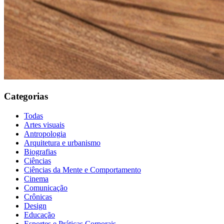
Categorias
Todas
Artes visuais
Antropologia
Arquitetura e urbanismo
Biografias
Ciências
Ciências da Mente e Comportamento
Cinema
Comunicação
Crônicas
Design
Educação
Esportes e Práticas Corporais