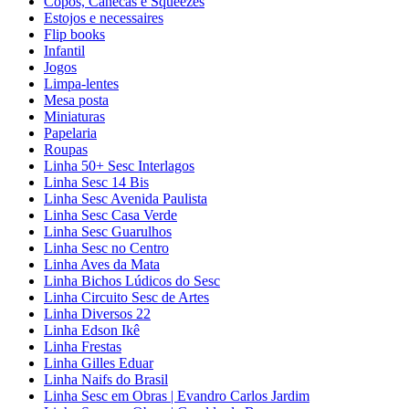
Copos, Canecas e Squeezes
Estojos e necessaires
Flip books
Infantil
Jogos
Limpa-lentes
Mesa posta
Miniaturas
Papelaria
Roupas
Linha 50+ Sesc Interlagos
Linha Sesc 14 Bis
Linha Sesc Avenida Paulista
Linha Sesc Casa Verde
Linha Sesc Guarulhos
Linha Sesc no Centro
Linha Aves da Mata
Linha Bichos Lúdicos do Sesc
Linha Circuito Sesc de Artes
Linha Diversos 22
Linha Edson Ikê
Linha Frestas
Linha Gilles Eduar
Linha Naifs do Brasil
Linha Sesc em Obras | Evandro Carlos Jardim