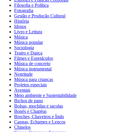
Filosofia e Política
Fotografia
Gestão e Produção Cultural
História
Idosos
Livro e Leitura
Música
Música popular
Sociologia
Teatro e Dança
Filmes e Espetáculos
Música de concerto
Música instrumental
Negritude
Música para crianças
Projetos especiais
Aventais
Meio ambiente e Sustentabilidade
Bichos de pano
Bolsas, mochilas e sacolas
Bonés e Chapéus
Broches, Chaveiros e Ímãs
Cangas, Echarpes e Lenços
Chinelos