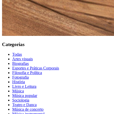
Categorias
Todas
Artes visuais
Biografias
Esportes e Práticas Corporais
Filosofia e Política
Fotografia
História
Livro e Leitura
Música
Música popular
Sociologia
Teatro e Dança
Música de concerto
Música instrumental