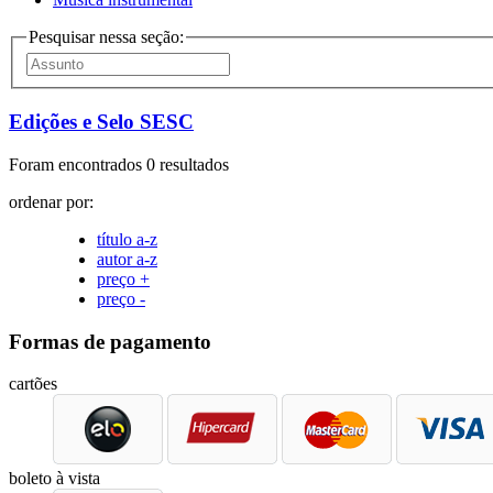
Pesquisar nessa seção:
Edições e Selo SESC
Foram encontrados 0 resultados
ordenar por:
título a-z
autor a-z
preço +
preço -
Formas de pagamento
cartões
boleto à vista