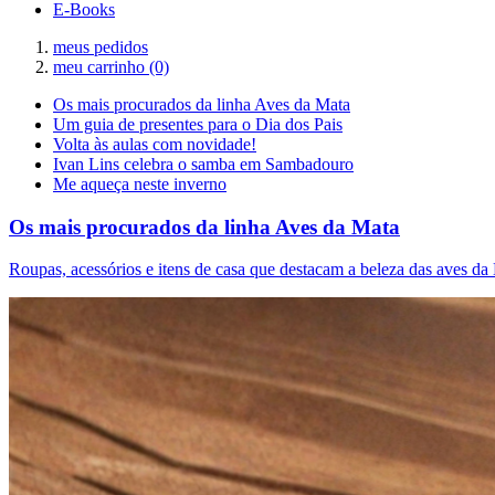
E-Books
meus pedidos
meu carrinho
(0)
Os mais procurados da linha Aves da Mata
Um guia de presentes para o Dia dos Pais
Volta às aulas com novidade!
Ivan Lins celebra o samba em Sambadouro
Me aqueça neste inverno
Os mais procurados da linha Aves da Mata
Roupas, acessórios e itens de casa que destacam a beleza das aves da 