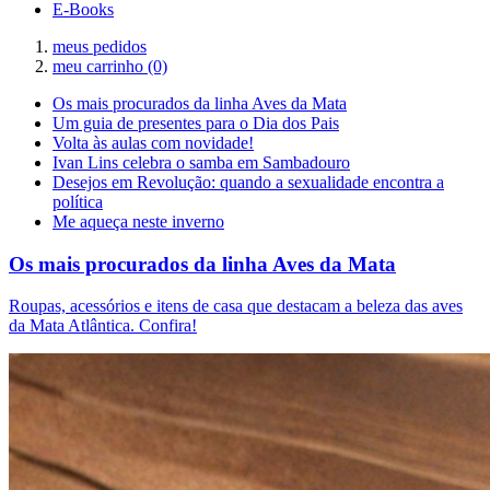
E-Books
meus pedidos
meu carrinho
(0)
Os mais procurados da linha Aves da Mata
Um guia de presentes para o Dia dos Pais
Volta às aulas com novidade!
Ivan Lins celebra o samba em Sambadouro
Desejos em Revolução: quando a sexualidade encontra a
política
Me aqueça neste inverno
Os mais procurados da linha Aves da Mata
Roupas, acessórios e itens de casa que destacam a beleza das aves
da Mata Atlântica. Confira!