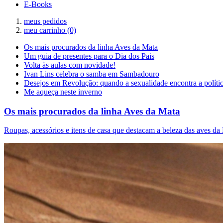
E-Books
meus pedidos
meu carrinho
(0)
Os mais procurados da linha Aves da Mata
Um guia de presentes para o Dia dos Pais
Volta às aulas com novidade!
Ivan Lins celebra o samba em Sambadouro
Desejos em Revolução: quando a sexualidade encontra a políti
Me aqueça neste inverno
Os mais procurados da linha Aves da Mata
Roupas, acessórios e itens de casa que destacam a beleza das aves da 