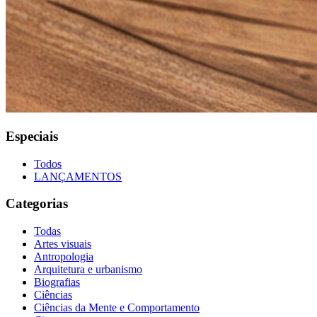
Especiais
Todos
LANÇAMENTOS
Categorias
Todas
Artes visuais
Antropologia
Arquitetura e urbanismo
Biografias
Ciências
Ciências da Mente e Comportamento