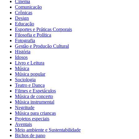
Cinema
Comunicação
Crônicas
Design
Educação
Esportes e Práticas Corporais
Filosofia e Política
Fotografia
Gestão e Produção Cultural
História
Idosos
Livro e Leitura
Música
Música popular
Sociologia
Teatro e Dança
Filmes e Espetáculos
Música de concerto
Música instrumental
Negritude
Música para crianças
Projetos especiais
Aventais
Meio ambiente e Sustentabilidade
Bichos de pano