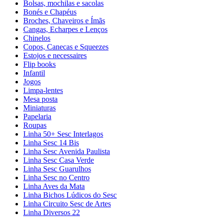
Bolsas, mochilas e sacolas
Bonés e Chapéus
Broches, Chaveiros e Ímãs
Cangas, Echarpes e Lenços
Chinelos
Copos, Canecas e Squeezes
Estojos e necessaires
Flip books
Infantil
Jogos
Limpa-lentes
Mesa posta
Miniaturas
Papelaria
Roupas
Linha 50+ Sesc Interlagos
Linha Sesc 14 Bis
Linha Sesc Avenida Paulista
Linha Sesc Casa Verde
Linha Sesc Guarulhos
Linha Sesc no Centro
Linha Aves da Mata
Linha Bichos Lúdicos do Sesc
Linha Circuito Sesc de Artes
Linha Diversos 22