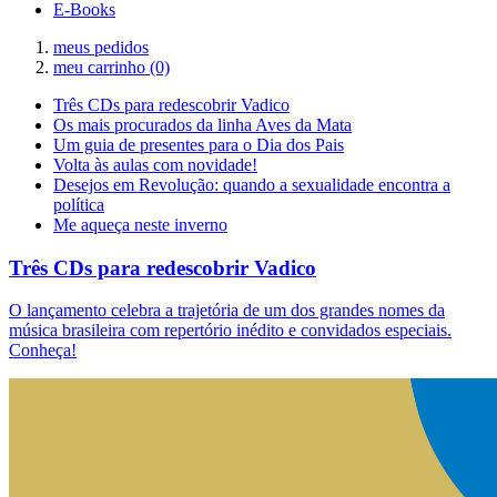
E-Books
meus pedidos
meu carrinho
(0)
Três CDs para redescobrir Vadico
Os mais procurados da linha Aves da Mata
Um guia de presentes para o Dia dos Pais
Volta às aulas com novidade!
Desejos em Revolução: quando a sexualidade encontra a
política
Me aqueça neste inverno
Três CDs para redescobrir Vadico
O lançamento celebra a trajetória de um dos grandes nomes da
música brasileira com repertório inédito e convidados especiais.
Conheça!