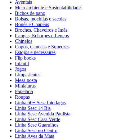
Aventais
Meio ambiente e Sustentabilidade
Bichos de pano
Bolsas, mochilas e sacolas
Bonés e Chapéus
Broches, Chaveiros e Ímãs
Cangas, Echarpes e Lenços
Chinelos
Copos, Canecas e Squeezes
Estojos e necessaires
Flip books
Infantil
Jogos
Limpa-lentes
Mesa posta
Miniaturas
Papelaria
Roupas
Linha 50+ Sesc Interlagos
Linha Sesc 14 Bis
Linha Sesc Avenida Paulista
Linha Sesc Casa Verde
Linha Sesc Guarulhos
Linha Sesc no Centro
Linha Aves da Mata