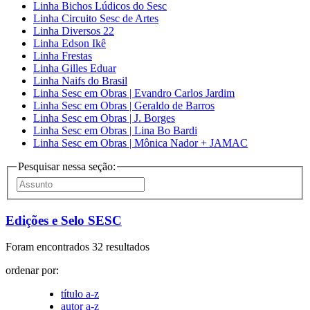
Linha Bichos Lúdicos do Sesc
Linha Circuito Sesc de Artes
Linha Diversos 22
Linha Edson Ikê
Linha Frestas
Linha Gilles Eduar
Linha Naifs do Brasil
Linha Sesc em Obras | Evandro Carlos Jardim
Linha Sesc em Obras | Geraldo de Barros
Linha Sesc em Obras | J. Borges
Linha Sesc em Obras | Lina Bo Bardi
Linha Sesc em Obras | Mônica Nador + JAMAC
Pesquisar nessa seção:
Edições e Selo SESC
Foram encontrados 32 resultados
ordenar por:
título a-z
autor a-z