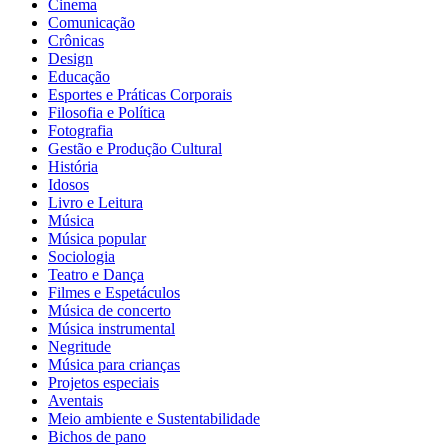
Cinema
Comunicação
Crônicas
Design
Educação
Esportes e Práticas Corporais
Filosofia e Política
Fotografia
Gestão e Produção Cultural
História
Idosos
Livro e Leitura
Música
Música popular
Sociologia
Teatro e Dança
Filmes e Espetáculos
Música de concerto
Música instrumental
Negritude
Música para crianças
Projetos especiais
Aventais
Meio ambiente e Sustentabilidade
Bichos de pano