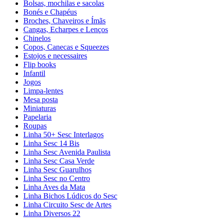
Bolsas, mochilas e sacolas
Bonés e Chapéus
Broches, Chaveiros e Ímãs
Cangas, Echarpes e Lenços
Chinelos
Copos, Canecas e Squeezes
Estojos e necessaires
Flip books
Infantil
Jogos
Limpa-lentes
Mesa posta
Miniaturas
Papelaria
Roupas
Linha 50+ Sesc Interlagos
Linha Sesc 14 Bis
Linha Sesc Avenida Paulista
Linha Sesc Casa Verde
Linha Sesc Guarulhos
Linha Sesc no Centro
Linha Aves da Mata
Linha Bichos Lúdicos do Sesc
Linha Circuito Sesc de Artes
Linha Diversos 22