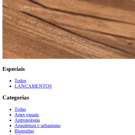
Especiais
Todos
LANÇAMENTOS
Categorias
Todas
Artes visuais
Antropologia
Arquitetura e urbanismo
Biografias