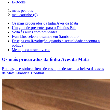
E-Books
meus pedidos
meu carrinho
(0)
Os mais procurados da linha Aves da Mata
Um guia de presentes para o Dia dos Pais
Volta às aulas com novidade!
Ivan Lins celebra o samba em Sambadouro
Desejos em Revolução: quando a sexualidade encontra a
política
Me aqueça neste inverno
Os mais procurados da linha Aves da Mata
Roupas, acessórios e itens de casa que destacam a beleza das aves
da Mata Atlântica. Confira!