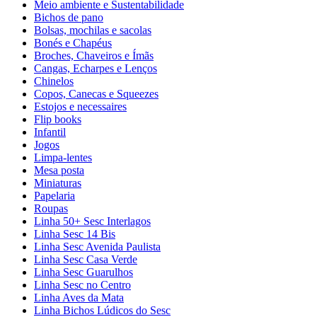
Meio ambiente e Sustentabilidade
Bichos de pano
Bolsas, mochilas e sacolas
Bonés e Chapéus
Broches, Chaveiros e Ímãs
Cangas, Echarpes e Lenços
Chinelos
Copos, Canecas e Squeezes
Estojos e necessaires
Flip books
Infantil
Jogos
Limpa-lentes
Mesa posta
Miniaturas
Papelaria
Roupas
Linha 50+ Sesc Interlagos
Linha Sesc 14 Bis
Linha Sesc Avenida Paulista
Linha Sesc Casa Verde
Linha Sesc Guarulhos
Linha Sesc no Centro
Linha Aves da Mata
Linha Bichos Lúdicos do Sesc