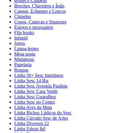
Bonés e Chapéus
Broches, Chaveiros e Ímãs
Cangas, Echarpes e Lenços
Chinelos
Copos, Canecas e Squeezes
Estojos e necessaires
Flip books
Infantil
Jogos
Limpa-lentes
Mesa posta
Miniaturas
Papelaria
Roupas
Linha 50+ Sesc Interlagos
Linha Sesc 14 Bis
Linha Sesc Avenida Paulista
Linha Sesc Casa Verde
Linha Sesc Guarulhos
Linha Sesc no Centro
Linha Aves da Mata
Linha Bichos Lúdicos do Sesc
Linha Circuito Sesc de Artes
Linha Diversos 22
Linha Edson Ikê