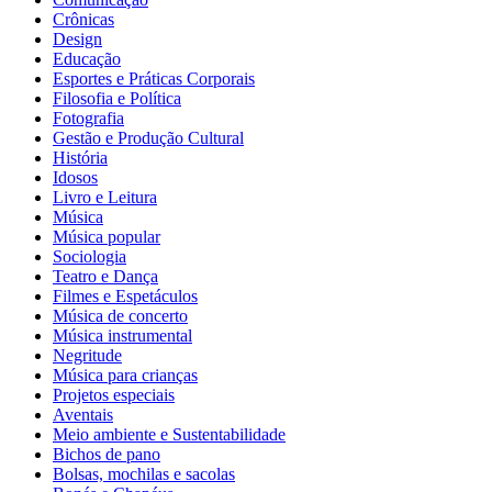
Crônicas
Design
Educação
Esportes e Práticas Corporais
Filosofia e Política
Fotografia
Gestão e Produção Cultural
História
Idosos
Livro e Leitura
Música
Música popular
Sociologia
Teatro e Dança
Filmes e Espetáculos
Música de concerto
Música instrumental
Negritude
Música para crianças
Projetos especiais
Aventais
Meio ambiente e Sustentabilidade
Bichos de pano
Bolsas, mochilas e sacolas