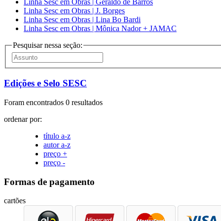
Linha Sesc em Obras | Geraldo de Barros
Linha Sesc em Obras | J. Borges
Linha Sesc em Obras | Lina Bo Bardi
Linha Sesc em Obras | Mônica Nador + JAMAC
Pesquisar nessa seção:
Edições e Selo SESC
Foram encontrados 0 resultados
ordenar por:
título a-z
autor a-z
preço +
preço -
Formas de pagamento
cartões