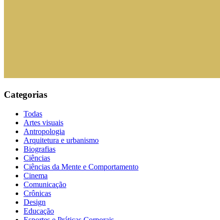
Categorias
Todas
Artes visuais
Antropologia
Arquitetura e urbanismo
Biografias
Ciências
Ciências da Mente e Comportamento
Cinema
Comunicação
Crônicas
Design
Educação
Esportes e Práticas Corporais