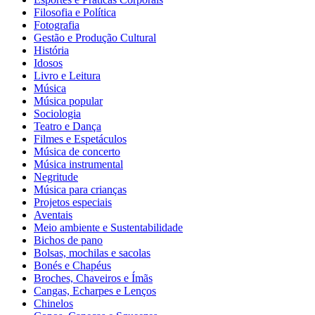
Filosofia e Política
Fotografia
Gestão e Produção Cultural
História
Idosos
Livro e Leitura
Música
Música popular
Sociologia
Teatro e Dança
Filmes e Espetáculos
Música de concerto
Música instrumental
Negritude
Música para crianças
Projetos especiais
Aventais
Meio ambiente e Sustentabilidade
Bichos de pano
Bolsas, mochilas e sacolas
Bonés e Chapéus
Broches, Chaveiros e Ímãs
Cangas, Echarpes e Lenços
Chinelos