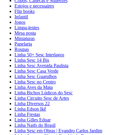
Copos, Canecas e Squeezes
Estojos e necessaires
Flip books
Infantil
Jogos
Limpa-lentes
Mesa posta
Miniaturas
Papelaria
Roupas
Linha 50+ Sesc Interlagos
Linha Sesc 14 Bis
Linha Sesc Avenida Paulista
Linha Sesc Casa Verde
Linha Sesc Guarulhos
Linha Sesc no Centro
Linha Aves da Mata
Linha Bichos Lúdicos do Sesc
Linha Circuito Sesc de Artes
Linha Diversos 22
Linha Edson Ikê
Linha Frestas
Linha Gilles Eduar
Linha Naifs do Brasil
Linha Sesc em Obras | Evandro Carlos Jardim