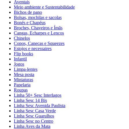
Aventais
Meio ambiente e Sustentabilidade
Bichos de pano
Bolsas, mochilas e sacolas
Bonés e Chapéus
Broches, Chaveiros e Ímãs
Cangas, Echarpes e Lenços
Chinelos
Copos, Canecas e Squeezes
Estojos e necessaires
Flip books
Infantil
Jogos
Limpa-lentes
Mesa posta
Miniaturas
Papelaria
Roupas
Linha 50+ Sesc Interlagos
Linha Sesc 14 Bis
Linha Sesc Avenida Paulista
Linha Sesc Casa Verde
Linha Sesc Guarulhos
Linha Sesc no Centro
Linha Aves da Mata