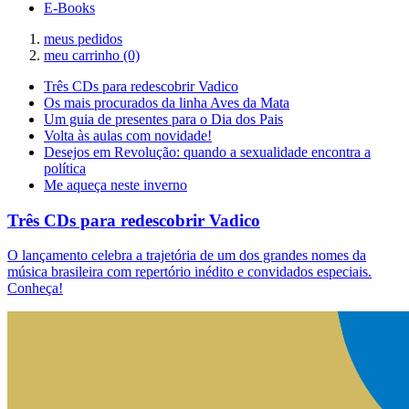
E-Books
meus pedidos
meu carrinho
(0)
Três CDs para redescobrir Vadico
Os mais procurados da linha Aves da Mata
Um guia de presentes para o Dia dos Pais
Volta às aulas com novidade!
Desejos em Revolução: quando a sexualidade encontra a
política
Me aqueça neste inverno
Três CDs para redescobrir Vadico
O lançamento celebra a trajetória de um dos grandes nomes da
música brasileira com repertório inédito e convidados especiais.
Conheça!