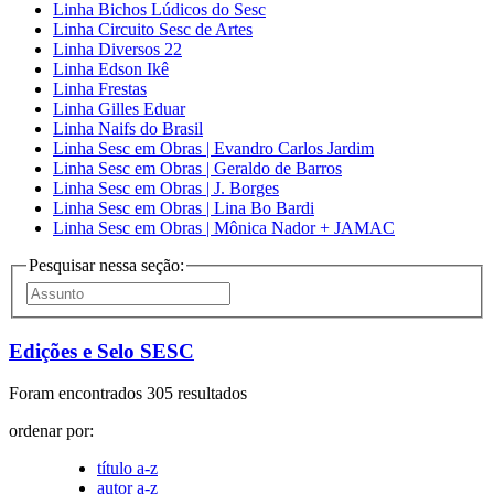
Linha Bichos Lúdicos do Sesc
Linha Circuito Sesc de Artes
Linha Diversos 22
Linha Edson Ikê
Linha Frestas
Linha Gilles Eduar
Linha Naifs do Brasil
Linha Sesc em Obras | Evandro Carlos Jardim
Linha Sesc em Obras | Geraldo de Barros
Linha Sesc em Obras | J. Borges
Linha Sesc em Obras | Lina Bo Bardi
Linha Sesc em Obras | Mônica Nador + JAMAC
Pesquisar nessa seção:
Edições e Selo SESC
Foram encontrados 305 resultados
ordenar por:
título a-z
autor a-z