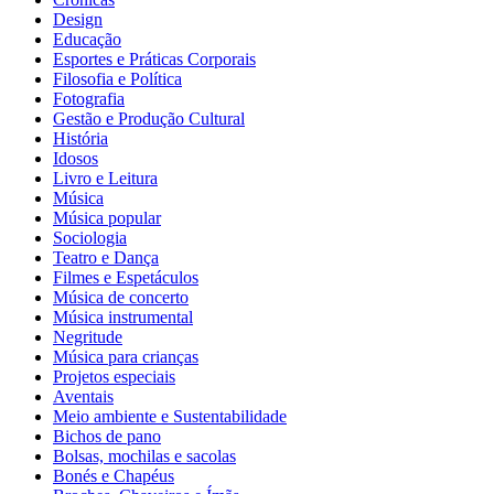
Design
Educação
Esportes e Práticas Corporais
Filosofia e Política
Fotografia
Gestão e Produção Cultural
História
Idosos
Livro e Leitura
Música
Música popular
Sociologia
Teatro e Dança
Filmes e Espetáculos
Música de concerto
Música instrumental
Negritude
Música para crianças
Projetos especiais
Aventais
Meio ambiente e Sustentabilidade
Bichos de pano
Bolsas, mochilas e sacolas
Bonés e Chapéus