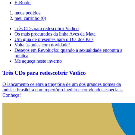
E-Books
meus pedidos
meu carrinho
(0)
Três CDs para redescobrir Vadico
Os mais procurados da linha Aves da Mata
Um guia de presentes para o Dia dos Pais
Volta às aulas com novidade!
Desejos em Revolução: quando a sexualidade encontra a
política
Me aqueça neste inverno
Três CDs para redescobrir Vadico
O lançamento celebra a trajetória de um dos grandes nomes da
música brasileira com repertório inédito e convidados especiais.
Conheça!