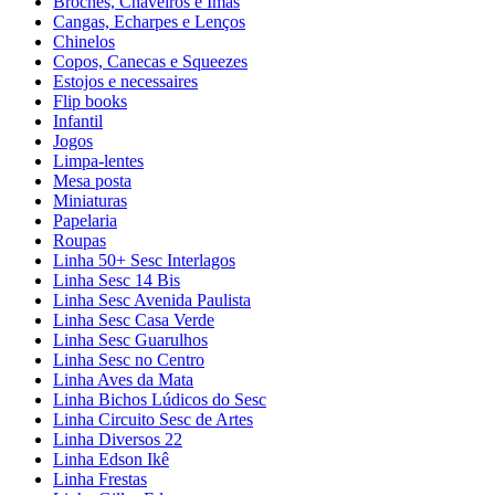
Broches, Chaveiros e Ímãs
Cangas, Echarpes e Lenços
Chinelos
Copos, Canecas e Squeezes
Estojos e necessaires
Flip books
Infantil
Jogos
Limpa-lentes
Mesa posta
Miniaturas
Papelaria
Roupas
Linha 50+ Sesc Interlagos
Linha Sesc 14 Bis
Linha Sesc Avenida Paulista
Linha Sesc Casa Verde
Linha Sesc Guarulhos
Linha Sesc no Centro
Linha Aves da Mata
Linha Bichos Lúdicos do Sesc
Linha Circuito Sesc de Artes
Linha Diversos 22
Linha Edson Ikê
Linha Frestas