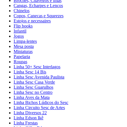
Broches, Chaveiros e Ímãs
Cangas, Echarpes e Lenços
Chinelos
Copos, Canecas e Squeezes
Estojos e necessaires
Flip books
Infantil
Jogos
Limpa-lentes
Mesa posta
Miniaturas
Papelaria
Roupas
Linha 50+ Sesc Interlagos
Linha Sesc 14 Bis
Linha Sesc Avenida Paulista
Linha Sesc Casa Verde
Linha Sesc Guarulhos
Linha Sesc no Centro
Linha Aves da Mata
Linha Bichos Lúdicos do Sesc
Linha Circuito Sesc de Artes
Linha Diversos 22
Linha Edson Ikê
Linha Frestas