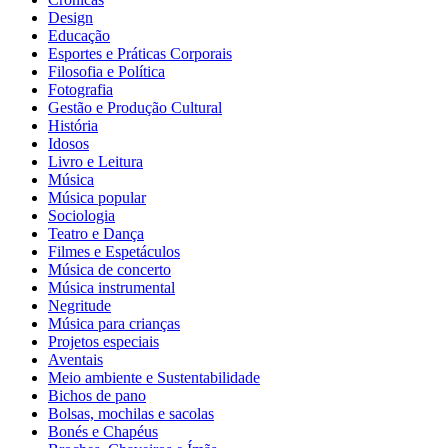
Design
Educação
Esportes e Práticas Corporais
Filosofia e Política
Fotografia
Gestão e Produção Cultural
História
Idosos
Livro e Leitura
Música
Música popular
Sociologia
Teatro e Dança
Filmes e Espetáculos
Música de concerto
Música instrumental
Negritude
Música para crianças
Projetos especiais
Aventais
Meio ambiente e Sustentabilidade
Bichos de pano
Bolsas, mochilas e sacolas
Bonés e Chapéus