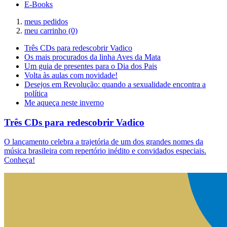
E-Books
meus pedidos
meu carrinho
(0)
Três CDs para redescobrir Vadico
Os mais procurados da linha Aves da Mata
Um guia de presentes para o Dia dos Pais
Volta às aulas com novidade!
Desejos em Revolução: quando a sexualidade encontra a
política
Me aqueça neste inverno
Três CDs para redescobrir Vadico
O lançamento celebra a trajetória de um dos grandes nomes da
música brasileira com repertório inédito e convidados especiais.
Conheça!