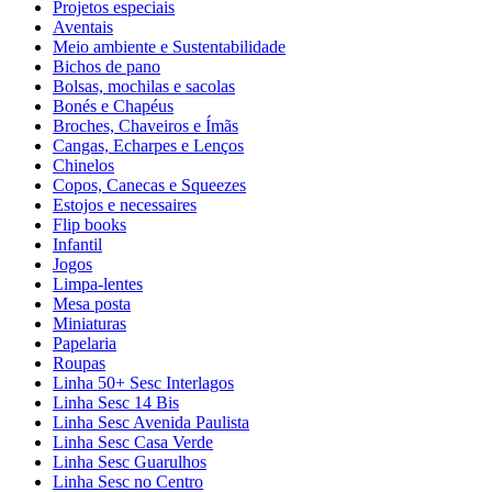
Projetos especiais
Aventais
Meio ambiente e Sustentabilidade
Bichos de pano
Bolsas, mochilas e sacolas
Bonés e Chapéus
Broches, Chaveiros e Ímãs
Cangas, Echarpes e Lenços
Chinelos
Copos, Canecas e Squeezes
Estojos e necessaires
Flip books
Infantil
Jogos
Limpa-lentes
Mesa posta
Miniaturas
Papelaria
Roupas
Linha 50+ Sesc Interlagos
Linha Sesc 14 Bis
Linha Sesc Avenida Paulista
Linha Sesc Casa Verde
Linha Sesc Guarulhos
Linha Sesc no Centro