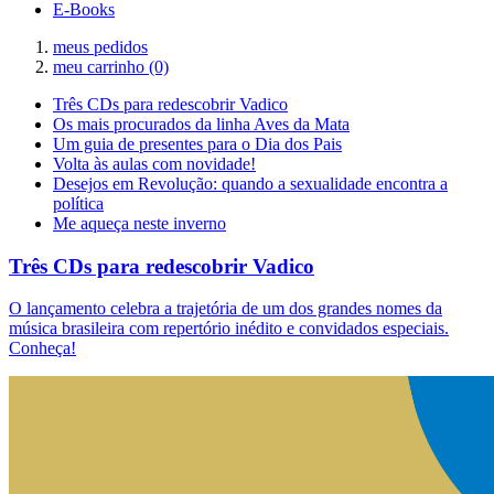
E-Books
meus pedidos
meu carrinho
(0)
Três CDs para redescobrir Vadico
Os mais procurados da linha Aves da Mata
Um guia de presentes para o Dia dos Pais
Volta às aulas com novidade!
Desejos em Revolução: quando a sexualidade encontra a
política
Me aqueça neste inverno
Três CDs para redescobrir Vadico
O lançamento celebra a trajetória de um dos grandes nomes da
música brasileira com repertório inédito e convidados especiais.
Conheça!