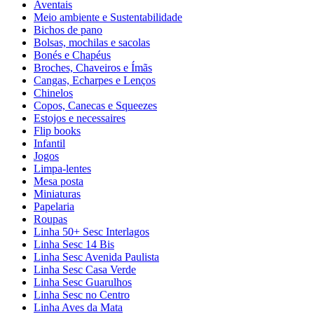
Aventais
Meio ambiente e Sustentabilidade
Bichos de pano
Bolsas, mochilas e sacolas
Bonés e Chapéus
Broches, Chaveiros e Ímãs
Cangas, Echarpes e Lenços
Chinelos
Copos, Canecas e Squeezes
Estojos e necessaires
Flip books
Infantil
Jogos
Limpa-lentes
Mesa posta
Miniaturas
Papelaria
Roupas
Linha 50+ Sesc Interlagos
Linha Sesc 14 Bis
Linha Sesc Avenida Paulista
Linha Sesc Casa Verde
Linha Sesc Guarulhos
Linha Sesc no Centro
Linha Aves da Mata