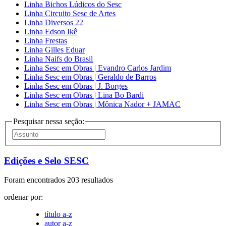
Linha Bichos Lúdicos do Sesc
Linha Circuito Sesc de Artes
Linha Diversos 22
Linha Edson Ikê
Linha Frestas
Linha Gilles Eduar
Linha Naifs do Brasil
Linha Sesc em Obras | Evandro Carlos Jardim
Linha Sesc em Obras | Geraldo de Barros
Linha Sesc em Obras | J. Borges
Linha Sesc em Obras | Lina Bo Bardi
Linha Sesc em Obras | Mônica Nador + JAMAC
Pesquisar nessa seção:
Edições e Selo SESC
Foram encontrados 203 resultados
ordenar por:
título a-z
autor a-z