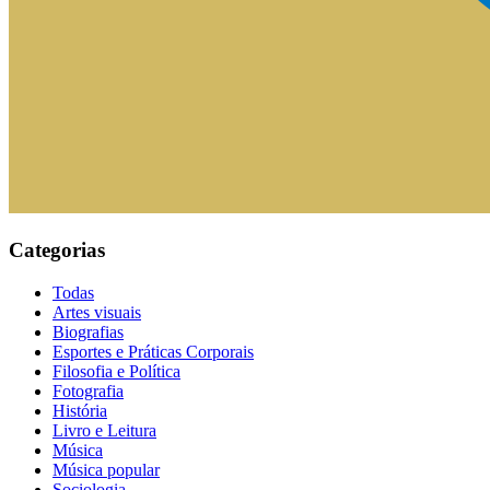
Categorias
Todas
Artes visuais
Biografias
Esportes e Práticas Corporais
Filosofia e Política
Fotografia
História
Livro e Leitura
Música
Música popular
Sociologia