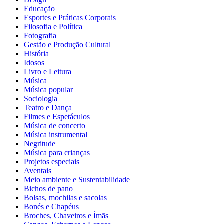
Educação
Esportes e Práticas Corporais
Filosofia e Política
Fotografia
Gestão e Produção Cultural
História
Idosos
Livro e Leitura
Música
Música popular
Sociologia
Teatro e Dança
Filmes e Espetáculos
Música de concerto
Música instrumental
Negritude
Música para crianças
Projetos especiais
Aventais
Meio ambiente e Sustentabilidade
Bichos de pano
Bolsas, mochilas e sacolas
Bonés e Chapéus
Broches, Chaveiros e Ímãs