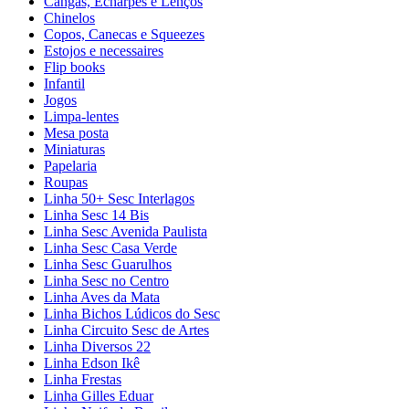
Cangas, Echarpes e Lenços
Chinelos
Copos, Canecas e Squeezes
Estojos e necessaires
Flip books
Infantil
Jogos
Limpa-lentes
Mesa posta
Miniaturas
Papelaria
Roupas
Linha 50+ Sesc Interlagos
Linha Sesc 14 Bis
Linha Sesc Avenida Paulista
Linha Sesc Casa Verde
Linha Sesc Guarulhos
Linha Sesc no Centro
Linha Aves da Mata
Linha Bichos Lúdicos do Sesc
Linha Circuito Sesc de Artes
Linha Diversos 22
Linha Edson Ikê
Linha Frestas
Linha Gilles Eduar