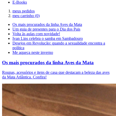
E-Books
meus pedidos
meu carrinho
(0)
Os mais procurados da linha Aves da Mata
Um guia de presentes para o Dia dos Pais
Volta às aulas com novidade!
Ivan Lins celebra o samba em Sambadouro
Desejos em Revolução: quando a sexualidade encontra a
política
Me aqueça neste inverno
Os mais procurados da linha Aves da Mata
Roupas, acessórios e itens de casa que destacam a beleza das aves
da Mata Atlântica. Confira!