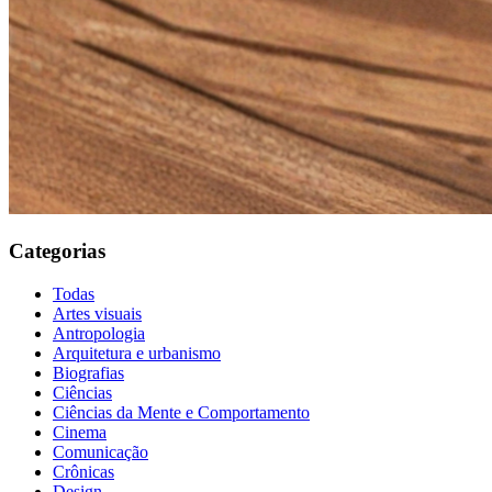
Categorias
Todas
Artes visuais
Antropologia
Arquitetura e urbanismo
Biografias
Ciências
Ciências da Mente e Comportamento
Cinema
Comunicação
Crônicas
Design