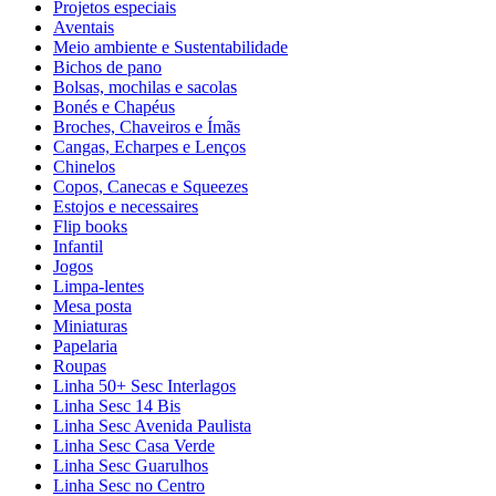
Projetos especiais
Aventais
Meio ambiente e Sustentabilidade
Bichos de pano
Bolsas, mochilas e sacolas
Bonés e Chapéus
Broches, Chaveiros e Ímãs
Cangas, Echarpes e Lenços
Chinelos
Copos, Canecas e Squeezes
Estojos e necessaires
Flip books
Infantil
Jogos
Limpa-lentes
Mesa posta
Miniaturas
Papelaria
Roupas
Linha 50+ Sesc Interlagos
Linha Sesc 14 Bis
Linha Sesc Avenida Paulista
Linha Sesc Casa Verde
Linha Sesc Guarulhos
Linha Sesc no Centro