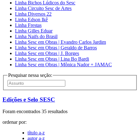
Linha Bichos Lúdicos do Sesc
Linha Circuito Sesc de Artes
Linha Diversos 22
Linha Edson Ikê
Linha Frestas
Linha Gilles Eduar
Linha Naifs do Brasil
Linha Sesc em Obras | Evandro Carlos Jardim
Linha Sesc em Obras | Geraldo de Barros
Linha Sesc em Obras | J. Borges
Linha Sesc em Obras | Lina Bo Bardi
Linha Sesc em Obras | Mônica Nador + JAMAC
Pesquisar nessa seção:
Edições e Selo SESC
Foram encontrados 35 resultados
ordenar por:
título a-z
autor a-z