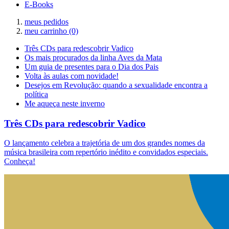
E-Books
meus pedidos
meu carrinho
(0)
Três CDs para redescobrir Vadico
Os mais procurados da linha Aves da Mata
Um guia de presentes para o Dia dos Pais
Volta às aulas com novidade!
Desejos em Revolução: quando a sexualidade encontra a
política
Me aqueça neste inverno
Três CDs para redescobrir Vadico
O lançamento celebra a trajetória de um dos grandes nomes da
música brasileira com repertório inédito e convidados especiais.
Conheça!