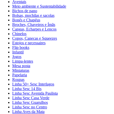
Aventais
Meio ambiente e Sustentabilidade
Bichos de pano
Bolsas, mochilas e sacolas
Bonés e Chapéus
Broches, Chaveiros e Ímãs
Cangas, Echarpes e Lenços
Chinelos
Copos, Canecas e Squeezes
Estojos e necessaires
Flip books
Infantil
Jogos
Limpa-lentes
Mesa posta
Miniaturas
Papelaria
Roupas
Linha 50+ Sesc Interlagos
Linha Sesc 14 Bis
Linha Sesc Avenida Paulista
Linha Sesc Casa Verde
Linha Sesc Guarulhos
Linha Sesc no Centro
Linha Aves da Mata