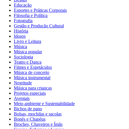
Educação
Esportes e Práticas Corporais
Filosofia e Política
Fotografia
Gestão e Produção Cultural
História
Idosos
Livro e Leitura
Música
Música popular
Sociologia
Teatro e Dança
Filmes e Espetáculos
Música de concerto
Música instrumental
Negritude
Música para crianças
Projetos especiais
Aventais
Meio ambiente e Sustentabilidade
Bichos de pano
Bolsas, mochilas e sacolas
Bonés e Chapéus
Broches, Chaveiros e Ímãs