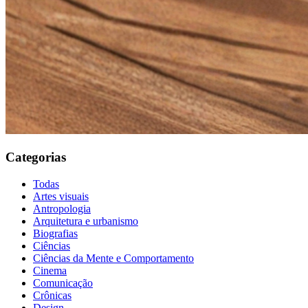
Categorias
Todas
Artes visuais
Antropologia
Arquitetura e urbanismo
Biografias
Ciências
Ciências da Mente e Comportamento
Cinema
Comunicação
Crônicas
Design