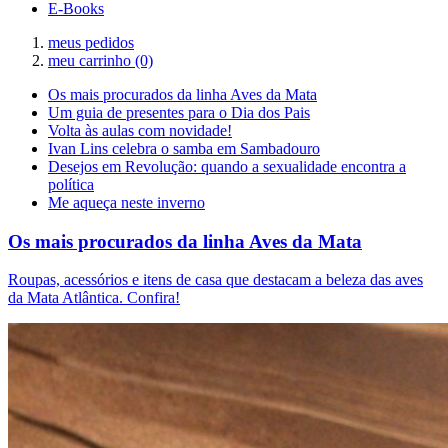
E-Books
meus pedidos
meu carrinho
(0)
Os mais procurados da linha Aves da Mata
Um guia de presentes para o Dia dos Pais
Volta às aulas com novidade!
Ivan Lins celebra o samba em Sambadouro
Desejos em Revolução: quando a sexualidade encontra a
política
Me aqueça neste inverno
Os mais procurados da linha Aves da Mata
Roupas, acessórios e itens de casa que destacam a beleza das aves
da Mata Atlântica. Confira!