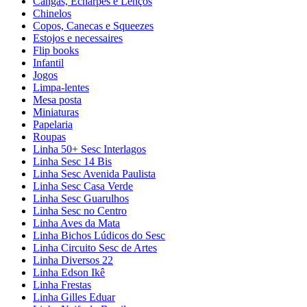
Cangas, Echarpes e Lenços
Chinelos
Copos, Canecas e Squeezes
Estojos e necessaires
Flip books
Infantil
Jogos
Limpa-lentes
Mesa posta
Miniaturas
Papelaria
Roupas
Linha 50+ Sesc Interlagos
Linha Sesc 14 Bis
Linha Sesc Avenida Paulista
Linha Sesc Casa Verde
Linha Sesc Guarulhos
Linha Sesc no Centro
Linha Aves da Mata
Linha Bichos Lúdicos do Sesc
Linha Circuito Sesc de Artes
Linha Diversos 22
Linha Edson Ikê
Linha Frestas
Linha Gilles Eduar