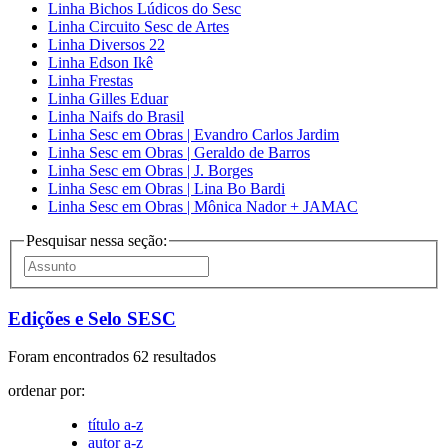
Linha Bichos Lúdicos do Sesc
Linha Circuito Sesc de Artes
Linha Diversos 22
Linha Edson Ikê
Linha Frestas
Linha Gilles Eduar
Linha Naifs do Brasil
Linha Sesc em Obras | Evandro Carlos Jardim
Linha Sesc em Obras | Geraldo de Barros
Linha Sesc em Obras | J. Borges
Linha Sesc em Obras | Lina Bo Bardi
Linha Sesc em Obras | Mônica Nador + JAMAC
Pesquisar nessa seção:
Edições e Selo SESC
Foram encontrados 62 resultados
ordenar por:
título a-z
autor a-z