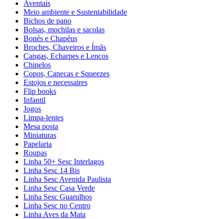
Aventais
Meio ambiente e Sustentabilidade
Bichos de pano
Bolsas, mochilas e sacolas
Bonés e Chapéus
Broches, Chaveiros e Ímãs
Cangas, Echarpes e Lenços
Chinelos
Copos, Canecas e Squeezes
Estojos e necessaires
Flip books
Infantil
Jogos
Limpa-lentes
Mesa posta
Miniaturas
Papelaria
Roupas
Linha 50+ Sesc Interlagos
Linha Sesc 14 Bis
Linha Sesc Avenida Paulista
Linha Sesc Casa Verde
Linha Sesc Guarulhos
Linha Sesc no Centro
Linha Aves da Mata