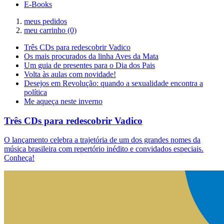
E-Books
meus pedidos
meu carrinho
(0)
Três CDs para redescobrir Vadico
Os mais procurados da linha Aves da Mata
Um guia de presentes para o Dia dos Pais
Volta às aulas com novidade!
Desejos em Revolução: quando a sexualidade encontra a
política
Me aqueça neste inverno
Três CDs para redescobrir Vadico
O lançamento celebra a trajetória de um dos grandes nomes da
música brasileira com repertório inédito e convidados especiais.
Conheça!