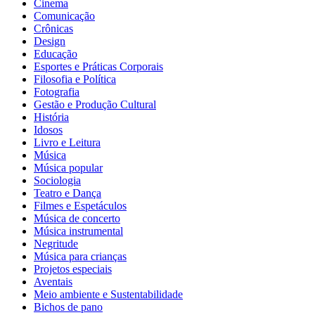
Cinema
Comunicação
Crônicas
Design
Educação
Esportes e Práticas Corporais
Filosofia e Política
Fotografia
Gestão e Produção Cultural
História
Idosos
Livro e Leitura
Música
Música popular
Sociologia
Teatro e Dança
Filmes e Espetáculos
Música de concerto
Música instrumental
Negritude
Música para crianças
Projetos especiais
Aventais
Meio ambiente e Sustentabilidade
Bichos de pano