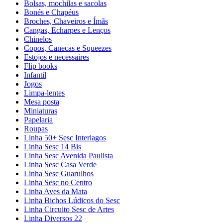
Bolsas, mochilas e sacolas
Bonés e Chapéus
Broches, Chaveiros e Ímãs
Cangas, Echarpes e Lenços
Chinelos
Copos, Canecas e Squeezes
Estojos e necessaires
Flip books
Infantil
Jogos
Limpa-lentes
Mesa posta
Miniaturas
Papelaria
Roupas
Linha 50+ Sesc Interlagos
Linha Sesc 14 Bis
Linha Sesc Avenida Paulista
Linha Sesc Casa Verde
Linha Sesc Guarulhos
Linha Sesc no Centro
Linha Aves da Mata
Linha Bichos Lúdicos do Sesc
Linha Circuito Sesc de Artes
Linha Diversos 22