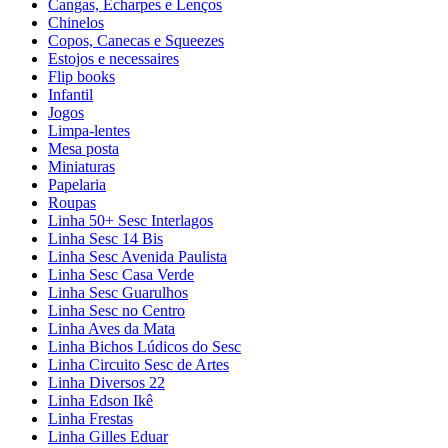
Cangas, Echarpes e Lenços
Chinelos
Copos, Canecas e Squeezes
Estojos e necessaires
Flip books
Infantil
Jogos
Limpa-lentes
Mesa posta
Miniaturas
Papelaria
Roupas
Linha 50+ Sesc Interlagos
Linha Sesc 14 Bis
Linha Sesc Avenida Paulista
Linha Sesc Casa Verde
Linha Sesc Guarulhos
Linha Sesc no Centro
Linha Aves da Mata
Linha Bichos Lúdicos do Sesc
Linha Circuito Sesc de Artes
Linha Diversos 22
Linha Edson Ikê
Linha Frestas
Linha Gilles Eduar