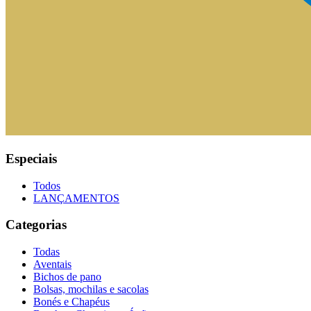
Especiais
Todos
LANÇAMENTOS
Categorias
Todas
Aventais
Bichos de pano
Bolsas, mochilas e sacolas
Bonés e Chapéus