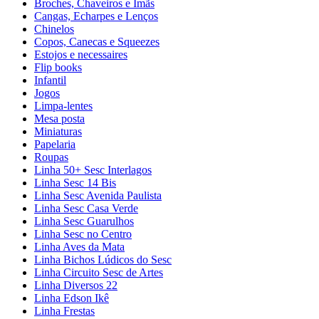
Broches, Chaveiros e Ímãs
Cangas, Echarpes e Lenços
Chinelos
Copos, Canecas e Squeezes
Estojos e necessaires
Flip books
Infantil
Jogos
Limpa-lentes
Mesa posta
Miniaturas
Papelaria
Roupas
Linha 50+ Sesc Interlagos
Linha Sesc 14 Bis
Linha Sesc Avenida Paulista
Linha Sesc Casa Verde
Linha Sesc Guarulhos
Linha Sesc no Centro
Linha Aves da Mata
Linha Bichos Lúdicos do Sesc
Linha Circuito Sesc de Artes
Linha Diversos 22
Linha Edson Ikê
Linha Frestas