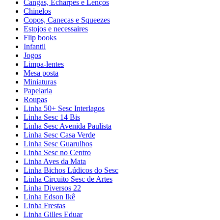
Cangas, Echarpes e Lenços
Chinelos
Copos, Canecas e Squeezes
Estojos e necessaires
Flip books
Infantil
Jogos
Limpa-lentes
Mesa posta
Miniaturas
Papelaria
Roupas
Linha 50+ Sesc Interlagos
Linha Sesc 14 Bis
Linha Sesc Avenida Paulista
Linha Sesc Casa Verde
Linha Sesc Guarulhos
Linha Sesc no Centro
Linha Aves da Mata
Linha Bichos Lúdicos do Sesc
Linha Circuito Sesc de Artes
Linha Diversos 22
Linha Edson Ikê
Linha Frestas
Linha Gilles Eduar