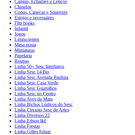
Cangas, Echarpes e Lenços
Chinelos
Copos, Canecas e Squeezes
Estojos e necessaires
Flip books
Infantil
Jogos
Limpa-lentes
Mesa posta
Miniaturas
Papelaria
Roupas
Linha 50+ Sesc Interlagos
Linha Sesc 14 Bis
Linha Sesc Avenida Paulista
Linha Sesc Casa Verde
Linha Sesc Guarulhos
Linha Sesc no Centro
Linha Aves da Mata
Linha Bichos Lúdicos do Sesc
Linha Circuito Sesc de Artes
Linha Diversos 22
Linha Edson Ikê
Linha Frestas
Linha Gilles Eduar