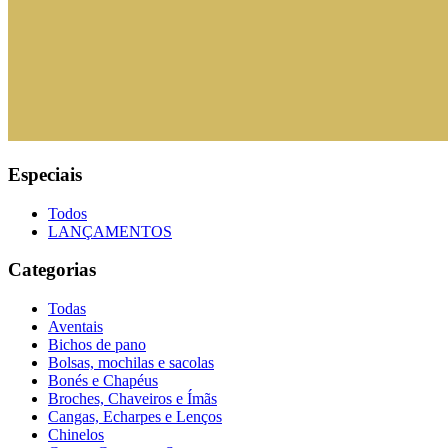
Especiais
Todos
LANÇAMENTOS
Categorias
Todas
Aventais
Bichos de pano
Bolsas, mochilas e sacolas
Bonés e Chapéus
Broches, Chaveiros e Ímãs
Cangas, Echarpes e Lenços
Chinelos