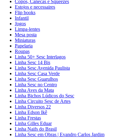
Copos, Canecas e Squeezes
Estojos e necessaires
Flip books
Infantil
Jogos
Limpa-lentes
Mesa posta
Miniaturas
Papelaria
Roupas
Linha 50+ Sesc Interlagos
Linha Sesc 14 Bis
Linha Sesc Avenida Paulista
Linha Sesc Casa Verde
Linha Sesc Guarulhos
Linha Sesc no Centro
Linha Aves da Mata
Linha Bichos Lúdicos do Sesc
Linha Circuito Sesc de Artes
Linha Diversos 22
Linha Edson Ikê
Linha Frestas
Linha Gilles Eduar
Linha Naifs do Brasil
Linha Sesc em Obras | Evandro Carlos Jardim