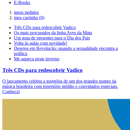
E-Books
meus pedidos
meu carrinho
(0)
Três CDs para redescobrir Vadico
Os mais procurados da linha Aves da Mata
Um guia de presentes para o Dia dos Pais
Volta às aulas com novidade!
Desejos em Revolução: quando a sexualidade encontra a
política
Me aqueça neste inverno
Três CDs para redescobrir Vadico
O lançamento celebra a trajetória de um dos grandes nomes da
música brasileira com repertório inédito e convidados especiais.
Conheça!