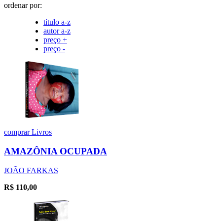
ordenar por:
título a-z
autor a-z
preço +
preço -
comprar
Livros
AMAZÔNIA OCUPADA
JOÃO FARKAS
R$
110,00