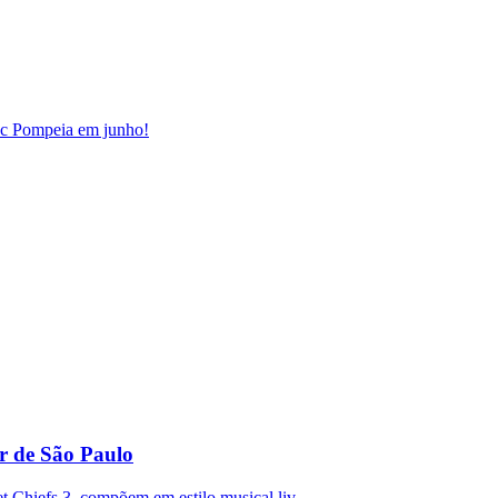
sc Pompeia em junho!
ior de São Paulo
t Chiefs 3, compõem em estilo musical liv...