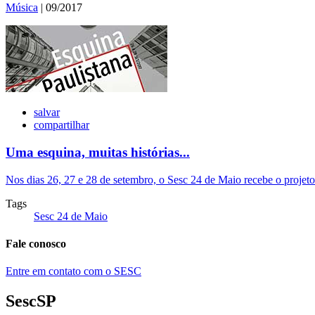
Música
| 09/2017
salvar
compartilhar
Uma esquina, muitas histórias...
Nos dias 26, 27 e 28 de setembro, o Sesc 24 de Maio recebe o projeto
Tags
Sesc 24 de Maio
Fale conosco
Entre em contato com o SESC
SescSP