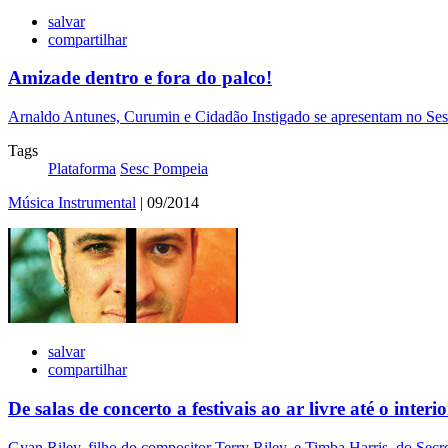
salvar
compartilhar
Amizade dentro e fora do palco!
Arnaldo Antunes, Curumin e Cidadão Instigado se apresentam no Se
Tags
Plataforma
Sesc Pompeia
Música Instrumental
| 09/2014
salvar
compartilhar
De salas de concerto a festivais ao ar livre até o inter
Gyan Riley, filho do compositor Terry Riley, e Timba Harris, do Secre