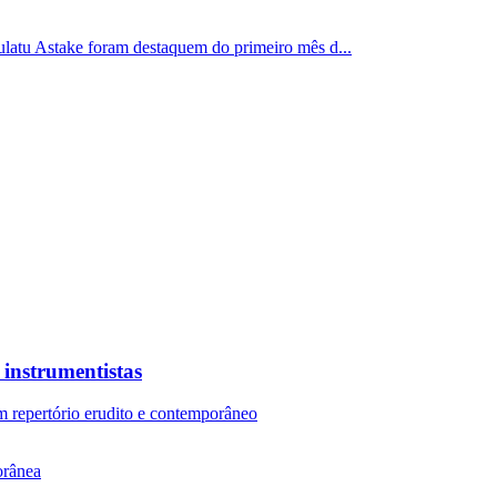
latu Astake foram destaquem do primeiro mês d...
 instrumentistas
m repertório erudito e contemporâneo
rânea