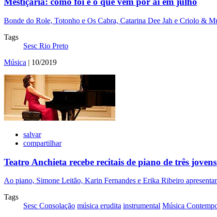
Mestiçaria: como foi e o que vem por aí em julho
Bonde do Role, Totonho e Os Cabra, Catarina Dee Jah e Criolo & Mu
Tags
Sesc Rio Preto
Música
| 10/2019
salvar
compartilhar
Teatro Anchieta recebe recitais de piano de três jovens
Ao piano, Simone Leitão, Karin Fernandes e Erika Ribeiro apresenta
Tags
Sesc Consolação
música erudita
instrumental
Música Contempo