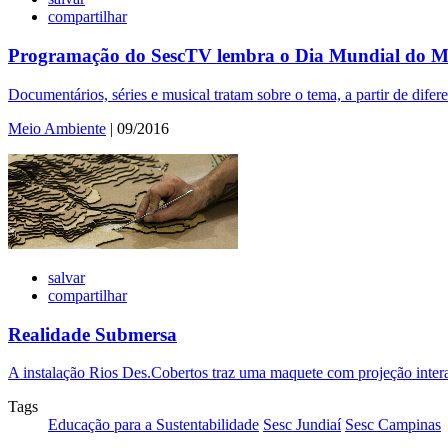
compartilhar
Programação do SescTV lembra o Dia Mundial do M
Documentários, séries e musical tratam sobre o tema, a partir de difer
Meio Ambiente
| 09/2016
salvar
compartilhar
Realidade Submersa
A instalação Rios Des.Cobertos traz uma maquete com projeção interat
Tags
Educação para a Sustentabilidade
Sesc Jundiaí
Sesc Campinas