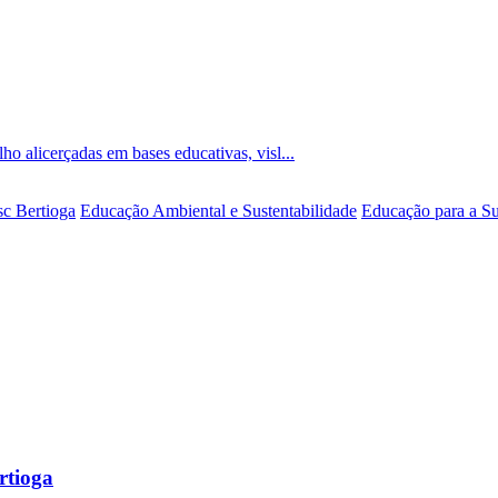
ho alicerçadas em bases educativas, visl...
sc Bertioga
Educação Ambiental e Sustentabilidade
Educação para a Su
rtioga