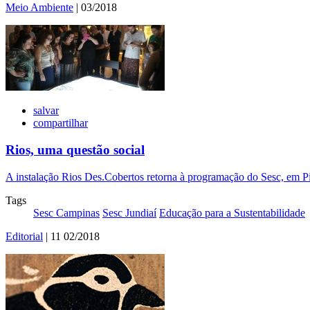
Meio Ambiente
| 03/2018
salvar
compartilhar
Rios, uma questão social
A instalação Rios Des.Cobertos retorna à programação do Sesc, em P
Tags
Sesc Campinas
Sesc Jundiaí
Educação para a Sustentabilidade
Editorial
| 11 02/2018