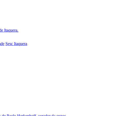
e Itaquera.
ade
Sesc Itaquera
as de Paulo Herkenhoff, curador da expos...