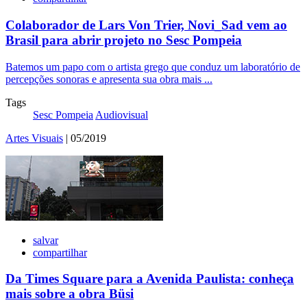
Colaborador de Lars Von Trier, Novi_Sad vem ao
Brasil para abrir projeto no Sesc Pompeia
Batemos um papo com o artista grego que conduz um laboratório de
percepções sonoras e apresenta sua obra mais ...
Tags
Sesc Pompeia
Audiovisual
Artes Visuais
| 05/2019
salvar
compartilhar
Da Times Square para a Avenida Paulista: conheça
mais sobre a obra Büsi