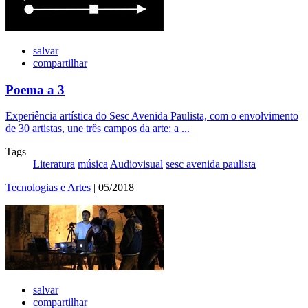
salvar
compartilhar
Poema a 3
Experiência artística do Sesc Avenida Paulista, com o envolvimento
de 30 artistas, une três campos da arte: a ...
Tags
Literatura
música
Audiovisual
sesc avenida paulista
Tecnologias e Artes
| 05/2018
salvar
compartilhar