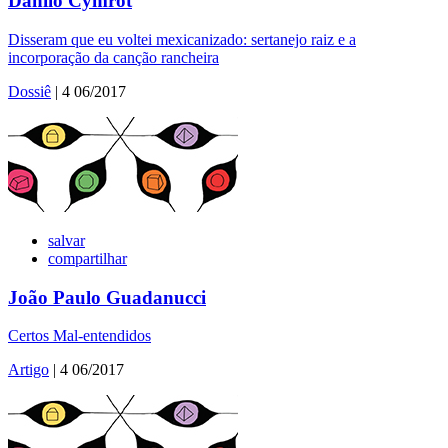
Danilo Cymrot
Disseram que eu voltei mexicanizado: sertanejo raiz e a
incorporação da canção rancheira
Dossiê
| 4 06/2017
salvar
compartilhar
João Paulo Guadanucci
Certos Mal-entendidos
Artigo
| 4 06/2017