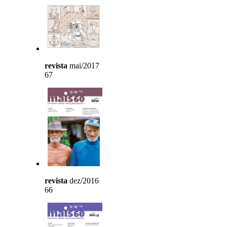
revista
mai/2017
67
revista
dez/2016
66