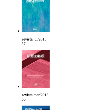
revista
jul/2013
57
revista
mar/2013
56