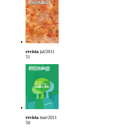
revista
jul/2011
51
revista
mar/2011
50