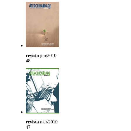
revista
jun/2010
48
revista
mar/2010
47