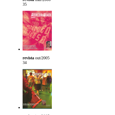
35
revista
out/2005
34