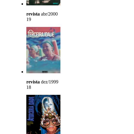
revista
abr/2000
19
revista
dez/1999
18