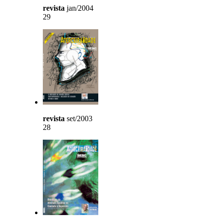
revista
jan/2004
29
revista
set/2003
28