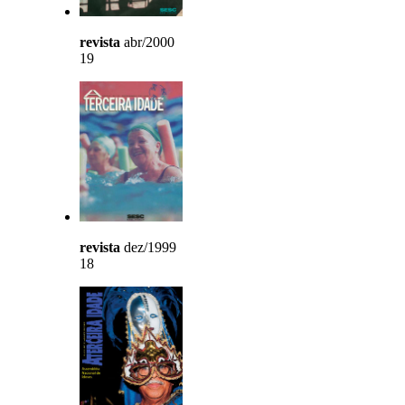
revista
abr/2000
19
revista
dez/1999
18