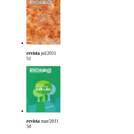
revista
jul/2011
51
revista
mar/2011
50