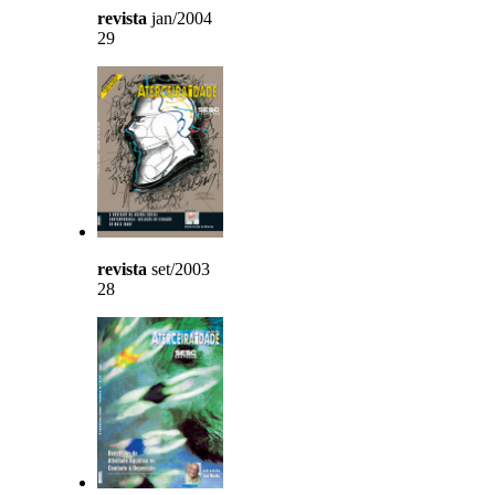
revista
jan/2004
29
revista
set/2003
28