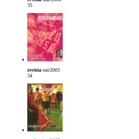
35
revista
out/2005
34