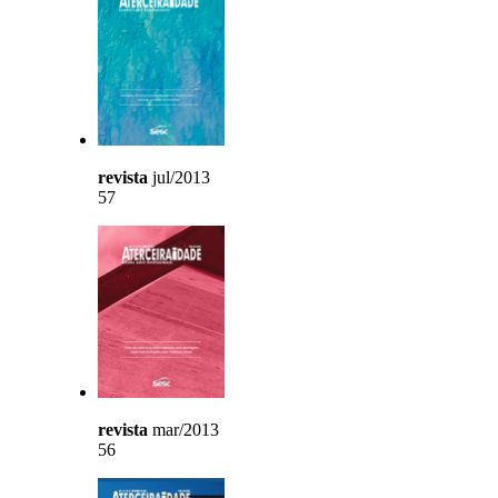
revista
jul/2013
57
revista
mar/2013
56