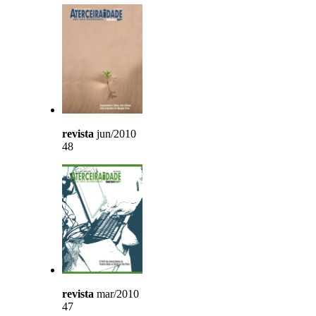
revista
jun/2010
48
revista
mar/2010
47