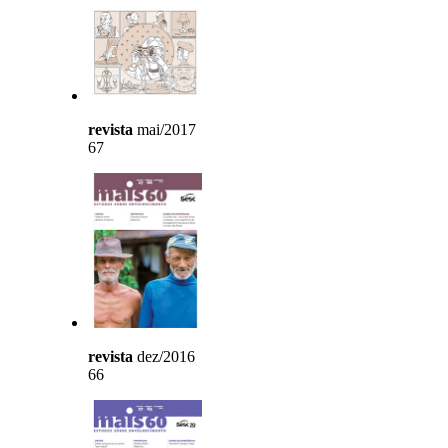
revista
mai/2017
67
revista
dez/2016
66