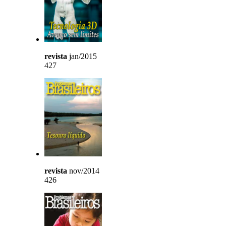
revista
jan/2015
427
revista
nov/2014
426