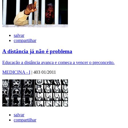
salvar
compartilhar
A distância já não é problema
Educação a distância avança e começa a vencer o preconceito.
MEDICINA - I
| 403 01/2011
salvar
compartilhar