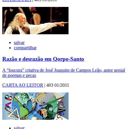
salvar
compartilhar
Razão e desrazão em Qorpo-Santo
A “loucura” criativa de José Joaquim de Campos Leão, autor genial
de poemas e peças
CARTA AO LEITOR
| 403 01/2011
salvar