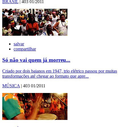
BRASIL
| 403 01/2011
salvar
compartilhar
Só não vai quem já morreu...
Criado por dois baianos em 1947, trio elétrico passou por muitas
transformações até chegar ao formato que apre...
MÚSICA
| 403 01/2011