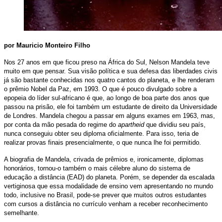
por Mauricio Monteiro Filho
Nos 27 anos em que ficou preso na África do Sul, Nelson Mandela teve
muito em que pensar. Sua visão política e sua defesa das liberdades civis
já são bastante conhecidas nos quatro cantos do planeta, e lhe renderam
o prêmio Nobel da Paz, em 1993. O que é pouco divulgado sobre a
epopeia do líder sul-africano é que, ao longo de boa parte dos anos que
passou na prisão, ele foi também um estudante de direito da Universidade
de Londres. Mandela chegou a passar em alguns exames em 1963, mas,
por conta da mão pesada do regime do
apartheid
que dividiu seu país,
nunca conseguiu obter seu diploma oficialmente. Para isso, teria de
realizar provas finais presencialmente, o que nunca lhe foi permitido.
A biografia de Mandela, crivada de prêmios e, ironicamente, diplomas
honorários, tornou-o também o mais célebre aluno do sistema de
educação a distância (EAD) do planeta. Porém, se depender da escalada
vertiginosa que essa modalidade de ensino vem apresentando no mundo
todo, inclusive no Brasil, pode-se prever que muitos outros estudantes
com cursos a distância no currículo venham a receber reconhecimento
semelhante.