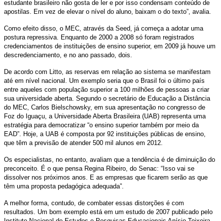
estudante brasileiro não gosta de ler e por isso condensam conteúdo de
apostilas. Em vez de elevar o nível do aluno, baixam o do texto”, avalia.
Como efeito disso, o MEC, através da Seed, já começa a adotar uma
postura repressiva. Enquanto de 2000 a 2008 só foram registrados
credenciamentos de instituições de ensino superior, em 2009 já houve um
descredenciamento, e no ano passado, dois.
De acordo com Litto, as reservas em relação ao sistema se manifestam
até em nível nacional. Um exemplo seria que o Brasil foi o último país
entre aqueles com população superior a 100 milhões de pessoas a criar
sua universidade aberta. Segundo o secretário de Educação a Distância
do MEC, Carlos Bielschowsky, em sua apresentação no congresso de
Foz do Iguaçu, a Universidade Aberta Brasileira (UAB) representa uma
estratégia para democratizar “o ensino superior também por meio da
EAD”. Hoje, a UAB é composta por 92 instituições públicas de ensino,
que têm a previsão de atender 500 mil alunos em 2012.
Os especialistas, no entanto, avaliam que a tendência é de diminuição do
preconceito. É o que pensa Regina Ribeiro, do Senac: “Isso vai se
dissolver nos próximos anos. E as empresas que ficarem serão as que
têm uma proposta pedagógica adequada”.
A melhor forma, contudo, de combater essas distorções é com
resultados. Um bom exemplo está em um estudo de 2007 publicado pelo
Instituto Nacional de Estudos e Pesquisas Educacionais Anísio Teixeira