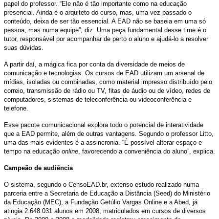
papel do professor. “Ele não é tão importante como na educação
presencial. Ainda é o arquiteto do curso, mas, uma vez passado o
conteúdo, deixa de ser tão essencial. A EAD não se baseia em uma só
pessoa, mas numa equipe”, diz. Uma peça fundamental desse time é o
tutor, responsável por acompanhar de perto o aluno e ajudá-lo a resolver
suas dúvidas.
A partir daí, a mágica fica por conta da diversidade de meios de
comunicação e tecnologias. Os cursos de EAD utilizam um arsenal de
mídias, isoladas ou combinadas, como material impresso distribuído pelo
correio, transmissão de rádio ou TV, fitas de áudio ou de vídeo, redes de
computadores, sistemas de teleconferência ou videoconferência e
telefone.
Esse pacote comunicacional explora todo o potencial de interatividade
que a EAD permite, além de outras vantagens. Segundo o professor Litto,
uma das mais evidentes é a assincronia. “É possível alterar espaço e
tempo na educação
online
, favorecendo a conveniência do aluno”, explica.
Campeão de audiência
O sistema, segundo o CensoEAD.br, extenso estudo realizado numa
parceria entre a Secretaria de Educação a Distância (Seed) do Ministério
da Educação (MEC), a Fundação Getúlio Vargas Online e a Abed, já
atingia 2.648.031 alunos em 2008, matriculados em cursos de diversos