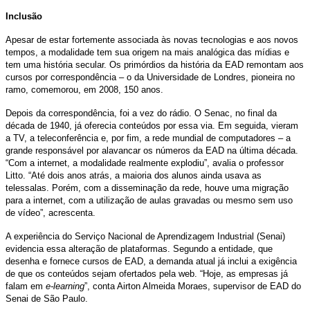
Inclusão
Apesar de estar fortemente associada às novas tecnologias e aos novos
tempos, a modalidade tem sua origem na mais analógica das mídias e
tem uma história secular. Os primórdios da história da EAD remontam aos
cursos por correspondência – o da Universidade de Londres, pioneira no
ramo, comemorou, em 2008, 150 anos.
Depois da correspondência, foi a vez do rádio. O Senac, no final da
década de 1940, já oferecia conteúdos por essa via. Em seguida, vieram
a TV, a teleconferência e, por fim, a rede mundial de computadores – a
grande responsável por alavancar os números da EAD na última década.
“Com a internet, a modalidade realmente explodiu”, avalia o professor
Litto. “Até dois anos atrás, a maioria dos alunos ainda usava as
telessalas. Porém, com a disseminação da rede, houve uma migração
para a internet, com a utilização de aulas gravadas ou mesmo sem uso
de vídeo”, acrescenta.
A experiência do Serviço Nacional de Aprendizagem Industrial (Senai)
evidencia essa alteração de plataformas. Segundo a entidade, que
desenha e fornece cursos de EAD, a demanda atual já inclui a exigência
de que os conteúdos sejam ofertados pela web. “Hoje, as empresas já
falam em
e-learning
”, conta Airton Almeida Moraes, supervisor de EAD do
Senai de São Paulo.