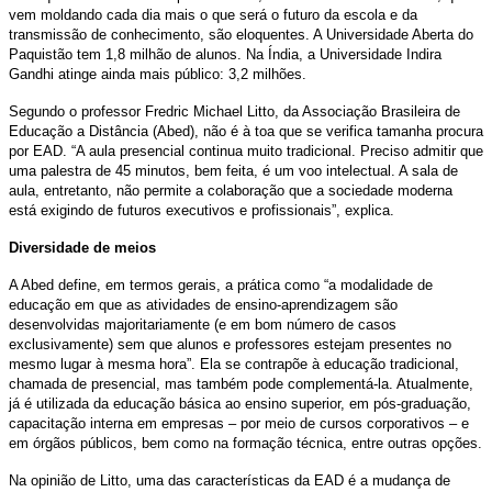
vem moldando cada dia mais o que será o futuro da escola e da
transmissão de conhecimento, são eloquentes. A Universidade Aberta do
Paquistão tem 1,8 milhão de alunos. Na Índia, a Universidade Indira
Gandhi atinge ainda mais público: 3,2 milhões.
Segundo o professor Fredric Michael Litto, da Associação Brasileira de
Educação a Distância (Abed), não é à toa que se verifica tamanha procura
por EAD. “A aula presencial continua muito tradicional. Preciso admitir que
uma palestra de 45 minutos, bem feita, é um voo intelectual. A sala de
aula, entretanto, não permite a colaboração que a sociedade moderna
está exigindo de futuros executivos e profissionais”, explica.
Diversidade de meios
A Abed define, em termos gerais, a prática como “a modalidade de
educação em que as atividades de ensino-aprendizagem são
desenvolvidas majoritariamente (e em bom número de casos
exclusivamente) sem que alunos e professores estejam presentes no
mesmo lugar à mesma hora”. Ela se contrapõe à educação tradicional,
chamada de presencial, mas também pode complementá-la. Atualmente,
já é utilizada da educação básica ao ensino superior, em pós-graduação,
capacitação interna em empresas – por meio de cursos corporativos – e
em órgãos públicos, bem como na formação técnica, entre outras opções.
Na opinião de Litto, uma das características da EAD é a mudança de