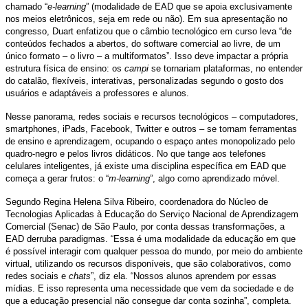
chamado “
e-learning
” (modalidade de EAD que se apoia exclusivamente
nos meios eletrônicos, seja em rede ou não). Em sua apresentação no
congresso, Duart enfatizou que o câmbio tecnológico em curso leva “de
conteúdos fechados a abertos, do software comercial ao livre, de um
único formato – o livro – a multiformatos”. Isso deve impactar a própria
estrutura física de ensino: os
campi
se tornariam plataformas, no entender
do catalão, flexíveis, interativas, personalizadas segundo o gosto dos
usuários e adaptáveis a professores e alunos.
Nesse panorama, redes sociais e recursos tecnológicos – computadores,
smartphones, iPads, Facebook, Twitter e outros – se tornam ferramentas
de ensino e aprendizagem, ocupando o espaço antes monopolizado pelo
quadro-negro e pelos livros didáticos. No que tange aos telefones
celulares inteligentes, já existe uma disciplina específica em EAD que
começa a gerar frutos: o “
m-learning
”, algo como aprendizado móvel.
Segundo Regina Helena Silva Ribeiro, coordenadora do Núcleo de
Tecnologias Aplicadas à Educação do Serviço Nacional de Aprendizagem
Comercial (Senac) de São Paulo, por conta dessas transformações, a
EAD derruba paradigmas. “Essa é uma modalidade da educação em que
é possível interagir com qualquer pessoa do mundo, por meio do ambiente
virtual, utilizando os recursos disponíveis, que são colaborativos, como
redes sociais e
chats
”, diz ela. “Nossos alunos aprendem por essas
mídias. E isso representa uma necessidade que vem da sociedade e de
que a educação presencial não consegue dar conta sozinha”, completa.