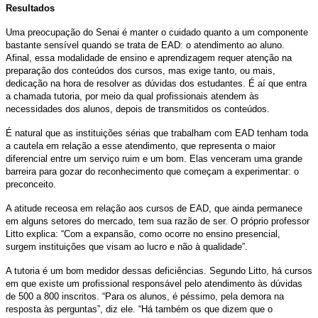
Resultados
Uma preocupação do Senai é manter o cuidado quanto a um componente
bastante sensível quando se trata de EAD: o atendimento ao aluno.
Afinal, essa modalidade de ensino e aprendizagem requer atenção na
preparação dos conteúdos dos cursos, mas exige tanto, ou mais,
dedicação na hora de resolver as dúvidas dos estudantes. É aí que entra
a chamada tutoria, por meio da qual profissionais atendem às
necessidades dos alunos, depois de transmitidos os conteúdos.
É natural que as instituições sérias que trabalham com EAD tenham toda
a cautela em relação a esse atendimento, que representa o maior
diferencial entre um serviço ruim e um bom. Elas venceram uma grande
barreira para gozar do reconhecimento que começam a experimentar: o
preconceito.
A atitude receosa em relação aos cursos de EAD, que ainda permanece
em alguns setores do mercado, tem sua razão de ser. O próprio professor
Litto explica: “Com a expansão, como ocorre no ensino presencial,
surgem instituições que visam ao lucro e não à qualidade”.
A tutoria é um bom medidor dessas deficiências. Segundo Litto, há cursos
em que existe um profissional responsável pelo atendimento às dúvidas
de 500 a 800 inscritos. “Para os alunos, é péssimo, pela demora na
resposta às perguntas”, diz ele. “Há também os que dizem que o