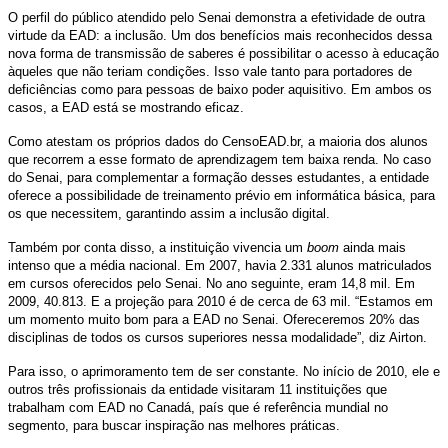
O perfil do público atendido pelo Senai demonstra a efetividade de outra
virtude da EAD: a inclusão. Um dos benefícios mais reconhecidos dessa
nova forma de transmissão de saberes é possibilitar o acesso à educação
àqueles que não teriam condições. Isso vale tanto para portadores de
deficiências como para pessoas de baixo poder aquisitivo. Em ambos os
casos, a EAD está se mostrando eficaz.
Como atestam os próprios dados do CensoEAD.br, a maioria dos alunos
que recorrem a esse formato de aprendizagem tem baixa renda. No caso
do Senai, para complementar a formação desses estudantes, a entidade
oferece a possibilidade de treinamento prévio em informática básica, para
os que necessitem, garantindo assim a inclusão digital.
Também por conta disso, a instituição vivencia um
boom
ainda mais
intenso que a média nacional. Em 2007, havia 2.331 alunos matriculados
em cursos oferecidos pelo Senai. No ano seguinte, eram 14,8 mil. Em
2009, 40.813. E a projeção para 2010 é de cerca de 63 mil. “Estamos em
um momento muito bom para a EAD no Senai. Ofereceremos 20% das
disciplinas de todos os cursos superiores nessa modalidade”, diz Airton.
Para isso, o aprimoramento tem de ser constante. No início de 2010, ele e
outros três profissionais da entidade visitaram 11 instituições que
trabalham com EAD no Canadá, país que é referência mundial no
segmento, para buscar inspiração nas melhores práticas.