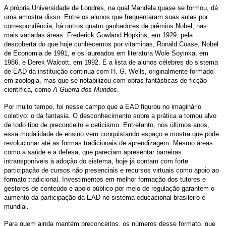
A própria Universidade de Londres, na qual Mandela quase se formou, dá
uma amostra disso. Entre os alunos que frequentaram suas aulas por
correspondência, há outros quatro ganhadores de prêmios Nobel, nas
mais variadas áreas: Frederick Gowland Hopkins, em 1929, pela
descoberta do que hoje conhecemos por vitaminas, Ronald Coase, Nobel
de Economia de 1991, e os laureados em literatura Wole Soyinka, em
1986, e Derek Walcott, em 1992. E a lista de alunos célebres do sistema
de EAD da instituição continua com H. G. Wells, originalmente formado
em zoologia, mas que se notabilizou com obras fantásticas de ficção
científica, como
A Guerra dos Mundos
.
Por muito tempo, foi nesse campo que a EAD figurou no imaginário
coletivo: o da fantasia. O desconhecimento sobre a prática a tornou alvo
de todo tipo de preconceito e ceticismo. Entretanto, nos últimos anos,
essa modalidade de ensino vem conquistando espaço e mostra que pode
revolucionar até as formas tradicionais de aprendizagem. Mesmo áreas
como a saúde e a defesa, que pareciam apresentar barreiras
intransponíveis à adoção do sistema, hoje já contam com forte
participação de cursos não presenciais e recursos virtuais como apoio ao
formato tradicional. Investimentos em melhor formação dos tutores e
gestores de conteúdo e apoio público por meio de regulação garantem o
aumento da participação da EAD no sistema educacional brasileiro e
mundial.
Para quem ainda mantém preconceitos, os números desse formato, que