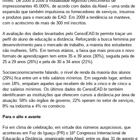
níveis. De 2000 a 2008 a modalidade registrou crescimento de
impressionantes 45.000%, de acordo com dados da Abed – uma onda de
expansão que também impulsiona os fornecedores de serviços, insumos
e produtos para o mercado de EAD. Em 2009 a tendência se manteve,
com o acréscimo de mais de 300 mil inscritos.
A avaliação dos dados levantados pelo CensoEAD.br permite traçar um
perfil do aluno de educação a distância. Reforçando a busca feminina por
desenvolvimento para o mercado de trabalho, a maioria dos estudantes
são mulheres, 54%. Em termos etários, a faixa que mais procura o novo
formato de aprendizagem tem entre 35 e 39 anos (30%), seguida pela de
25 a 29 anos (26%) e pela de 30 a 34 anos (21%).
Socioeconomicamente falando, o nível de renda da maioria dos alunos
(29%) fica entre um e três salários mínimos. Em segundo lugar, ambos
com 18%, empatam aqueles que recebem de três a cinco e de cinco a
dez salários mínimos. Os últimos dados do CensoEAD.br também
identificaram as instituições que oferecem cursos a distância por área de
atuação: 58% são órgãos de governo, 22% operam no setor de serviços,
8% na indústria e 4% no comércio.
Para o alto e avante
Foi em clima de celebração, em virtude dos números auspiciosos, que
aconteceu em Foz do Iguaçu (PR) o 16º Congresso Internacional de
Educação a Distância, organizado pela Abed, entre os dias 31 de agosto e