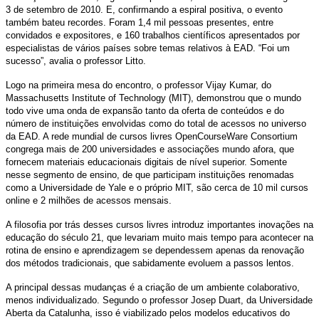
3 de setembro de 2010. E, confirmando a espiral positiva, o evento
também bateu recordes. Foram 1,4 mil pessoas presentes, entre
convidados e expositores, e 160 trabalhos científicos apresentados por
especialistas de vários países sobre temas relativos à EAD. “Foi um
sucesso”, avalia o professor Litto.
Logo na primeira mesa do encontro, o professor Vijay Kumar, do
Massachusetts Institute of Technology (MIT), demonstrou que o mundo
todo vive uma onda de expansão tanto da oferta de conteúdos e do
número de instituições envolvidas como do total de acessos no universo
da EAD. A rede mundial de cursos livres OpenCourseWare Consortium
congrega mais de 200 universidades e associações mundo afora, que
fornecem materiais educacionais digitais de nível superior. Somente
nesse segmento de ensino, de que participam instituições renomadas
como a Universidade de Yale e o próprio MIT, são cerca de 10 mil cursos
online e 2 milhões de acessos mensais.
A filosofia por trás desses cursos livres introduz importantes inovações na
educação do século 21, que levariam muito mais tempo para acontecer na
rotina de ensino e aprendizagem se dependessem apenas da renovação
dos métodos tradicionais, que sabidamente evoluem a passos lentos.
A principal dessas mudanças é a criação de um ambiente colaborativo,
menos individualizado. Segundo o professor Josep Duart, da Universidade
Aberta da Catalunha, isso é viabilizado pelos modelos educativos do