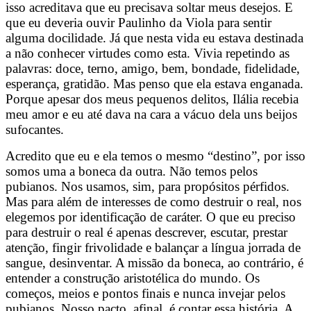
isso acreditava que eu precisava soltar meus desejos. E
que eu deveria ouvir Paulinho da Viola para sentir
alguma docilidade. Já que nesta vida eu estava destinada
a não conhecer virtudes como esta. Vivia repetindo as
palavras: doce, terno, amigo, bem, bondade, fidelidade,
esperança, gratidão. Mas penso que ela estava enganada.
Porque apesar dos meus pequenos delitos, Ilália recebia
meu amor e eu até dava na cara a vácuo dela uns beijos
sufocantes.
Acredito que eu e ela temos o mesmo “destino”, por isso
somos uma a boneca da outra. Não temos pelos
pubianos. Nos usamos, sim, para propósitos pérfidos.
Mas para além de interesses de como destruir o real, nos
elegemos por identificação de caráter. O que eu preciso
para destruir o real é apenas descrever, escutar, prestar
atenção, fingir frivolidade e balançar a língua jorrada de
sangue, desinventar. A missão da boneca, ao contrário, é
entender a construção aristotélica do mundo. Os
começos, meios e pontos finais e nunca invejar pelos
pubianos. Nosso pacto, afinal, é contar essa história. A