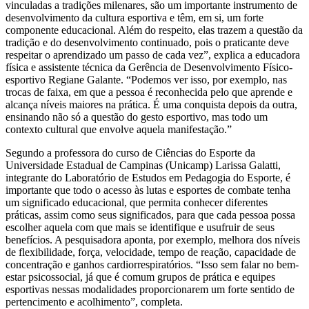
vinculadas a tradições milenares, são um importante instrumento de
desenvolvimento da cultura esportiva e têm, em si, um forte
componente educacional. Além do respeito, elas trazem a questão da
tradição e do desenvolvimento continuado, pois o praticante deve
respeitar o aprendizado um passo de cada vez”, explica a educadora
física e assistente técnica da Gerência de Desenvolvimento Físico-
esportivo Regiane Galante. “Podemos ver isso, por exemplo, nas
trocas de faixa, em que a pessoa é reconhecida pelo que aprende e
alcança níveis maiores na prática. É uma conquista depois da outra,
ensinando não só a questão do gesto esportivo, mas todo um
contexto cultural que envolve aquela manifestação.”
Segundo a professora do curso de Ciências do Esporte da
Universidade Estadual de Campinas (Unicamp) Larissa Galatti,
integrante do Laboratório de Estudos em Pedagogia do Esporte, é
importante que todo o acesso às lutas e esportes de combate tenha
um significado educacional, que permita conhecer diferentes
práticas, assim como seus significados, para que cada pessoa possa
escolher aquela com que mais se identifique e usufruir de seus
benefícios. A pesquisadora aponta, por exemplo, melhora dos níveis
de flexibilidade, força, velocidade, tempo de reação, capacidade de
concentração e ganhos cardiorrespiratórios. “Isso sem falar no bem-
estar psicossocial, já que é comum grupos de prática e equipes
esportivas nessas modalidades proporcionarem um forte sentido de
pertencimento e acolhimento”, completa.