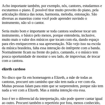
Acho importante também, por exemplo, nós, cantores, estudarmos e
escutarmos o piano. É possível tirar muito proveito do piano, pela
articulação rítmica das notas, harmonia, melodia, entonação. São
diversas as maneiras como você pode aprender ouvindo o
instrumento, não só o cantor.
Seria muito bom e importante se toda cantora soubesse tocar um
instrumento, o básico pelo menos, porque entenderia, inclusive,
muito mais o valor dos músicos que tocam com ela, dando espaço
para eles enriquecerem a sua apresentação. Não vejo isso na escola
da música brasileira, falta essa interação do intérprete com a banda.
Normalmente ficam na frente do palco, cantando, e o músico tem
pouca oportunidade de mostrar o seu lado, de improvisar, de trocar
com a cantora.
elizeth cardoso
No disco que fiz em homenagem a Elizeth, a mãe de todas as
cantoras, procurei um caminho que não tem nada a ver com ela.
Muitas pessoas falam para mim que se surpreendem, porque não tem
nada a ver com a Elizeth. Mas a minha intenção era essa.
Isso é ter o diferencial da interpretação, não pode querer cantar igual
ao outro. Procurei também o repertório por fora, menos conhecido,