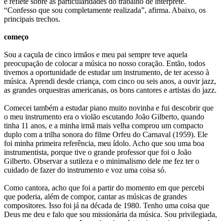
e reflete sobre as particularidades do trabalho de intérprete.
“Confesso que sou completamente realizada”, afirma. Abaixo, os
principais trechos.
começo
Sou a caçula de cinco irmãos e meu pai sempre teve aquela
preocupação de colocar a música no nosso coração. Então, todos
tivemos a oportunidade de estudar um instrumento, de ter acesso à
música. Aprendi desde criança, com cinco ou seis anos, a ouvir jazz,
as grandes orquestras americanas, os bons cantores e artistas do jazz.
Comecei também a estudar piano muito novinha e fui descobrir que
o meu instrumento era o violão escutando João Gilberto, quando
tinha 11 anos, e a minha irmã mais velha comprou um compacto
duplo com a trilha sonora do filme Orfeu do Carnaval (1959). Ele
foi minha primeira referência, meu ídolo. Acho que sou uma boa
instrumentista, porque tive o grande professor que foi o João
Gilberto. Observar a sutileza e o minimalismo dele me fez ter o
cuidado de fazer do instrumento e voz uma coisa só.
Como cantora, acho que foi a partir do momento em que percebi
que poderia, além de compor, cantar as músicas de grandes
compositores. Isso foi já na década de 1980. Tenho uma coisa que
Deus me deu e falo que sou missionária da música. Sou privilegiada,