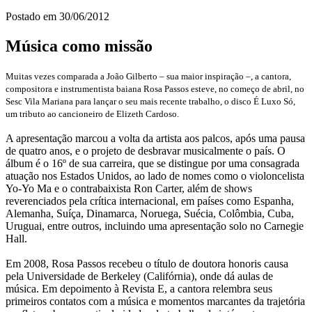
Postado em
30/06/2012
Música como missão
Muitas vezes comparada a João Gilberto – sua maior inspiração –, a cantora,
compositora e instrumentista baiana Rosa Passos esteve, no começo de abril, no
Sesc Vila Mariana para lançar o seu mais recente trabalho, o disco É Luxo Só,
um tributo ao cancioneiro de Elizeth Cardoso.
A apresentação marcou a volta da artista aos palcos, após uma pausa
de quatro anos, e o projeto de desbravar musicalmente o país. O
álbum é o 16º de sua carreira, que se distingue por uma consagrada
atuação nos Estados Unidos, ao lado de nomes como o violoncelista
Yo-Yo Ma e o contrabaixista Ron Carter, além de shows
reverenciados pela crítica internacional, em países como Espanha,
Alemanha, Suíça, Dinamarca, Noruega, Suécia, Colômbia, Cuba,
Uruguai, entre outros, incluindo uma apresentação solo no Carnegie
Hall.
Em 2008, Rosa Passos recebeu o título de doutora honoris causa
pela Universidade de Berkeley (Califórnia), onde dá aulas de
música. Em depoimento à Revista E, a cantora relembra seus
primeiros contatos com a música e momentos marcantes da trajetória