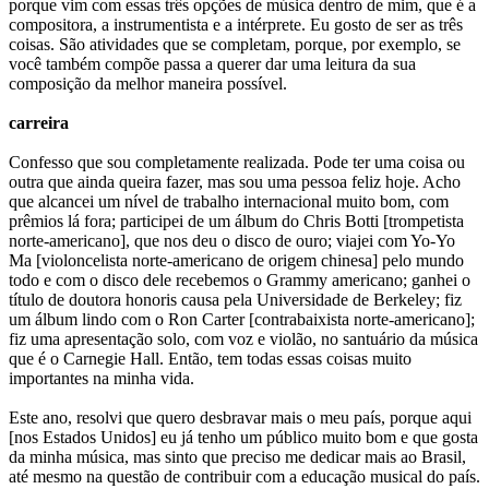
porque vim com essas três opções de música dentro de mim, que é a
compositora, a instrumentista e a intérprete. Eu gosto de ser as três
coisas. São atividades que se completam, porque, por exemplo, se
você também compõe passa a querer dar uma leitura da sua
composição da melhor maneira possível.
carreira
Confesso que sou completamente realizada. Pode ter uma coisa ou
outra que ainda queira fazer, mas sou uma pessoa feliz hoje. Acho
que alcancei um nível de trabalho internacional muito bom, com
prêmios lá fora; participei de um álbum do Chris Botti [trompetista
norte-americano], que nos deu o disco de ouro; viajei com Yo-Yo
Ma [violoncelista norte-americano de origem chinesa] pelo mundo
todo e com o disco dele recebemos o Grammy americano; ganhei o
título de doutora honoris causa pela Universidade de Berkeley; fiz
um álbum lindo com o Ron Carter [contrabaixista norte-americano];
fiz uma apresentação solo, com voz e violão, no santuário da música
que é o Carnegie Hall. Então, tem todas essas coisas muito
importantes na minha vida.
Este ano, resolvi que quero desbravar mais o meu país, porque aqui
[nos Estados Unidos] eu já tenho um público muito bom e que gosta
da minha música, mas sinto que preciso me dedicar mais ao Brasil,
até mesmo na questão de contribuir com a educação musical do país.