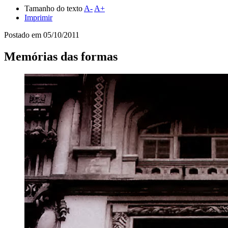
Tamanho do texto
A-
A+
Imprimir
Postado em
05/10/2011
Memórias das formas