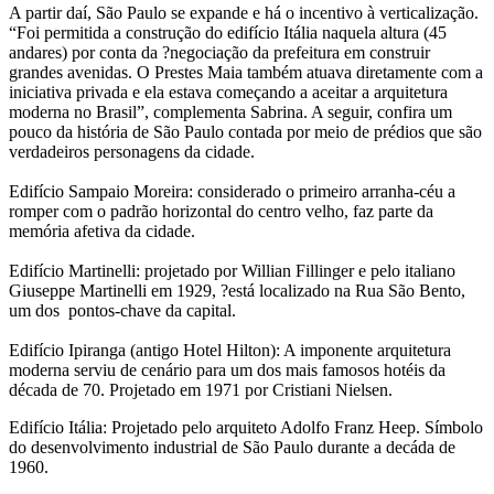
A partir daí, São Paulo se expande e há o incentivo à verticalização.
“Foi permitida a construção do edifício Itália naquela altura (45
andares) por conta da ?negociação da prefeitura em construir
grandes avenidas. O Prestes Maia também atuava diretamente com a
iniciativa privada e ela estava começando a aceitar a arquitetura
moderna no Brasil”, complementa Sabrina. A seguir, confira um
pouco da história de São Paulo contada por meio de prédios que são
verdadeiros personagens da cidade.
Edifício Sampaio Moreira: considerado o primeiro arranha-céu a
romper com o padrão horizontal do centro velho, faz parte da
memória afetiva da cidade.
Edifício Martinelli: projetado por Willian Fillinger e pelo italiano
Giuseppe Martinelli em 1929, ?está localizado na Rua São Bento,
um dos pontos-chave da capital.
Edifício Ipiranga (antigo Hotel Hilton): A imponente arquitetura
moderna serviu de cenário para um dos mais famosos hotéis da
década de 70. Projetado em 1971 por Cristiani Nielsen.
Edifício Itália: Projetado pelo arquiteto Adolfo Franz Heep. Símbolo
do desenvolvimento industrial de São Paulo durante a decáda de
1960.