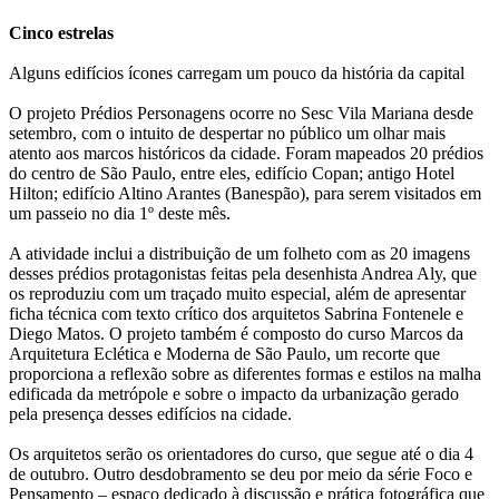
Cinco estrelas
Alguns edifícios ícones carregam um pouco da história da capital
O projeto Prédios Personagens ocorre no Sesc Vila Mariana desde
setembro, com o intuito de despertar no público um olhar mais
atento aos marcos históricos da cidade. Foram mapeados 20 prédios
do centro de São Paulo, entre eles, edifício Copan; antigo Hotel
Hilton; edifício Altino Arantes (Banespão), para serem visitados em
um passeio no dia 1º deste mês.
A atividade inclui a distribuição de um folheto com as 20 imagens
desses prédios protagonistas feitas pela desenhista Andrea Aly, que
os reproduziu com um traçado muito especial, além de apresentar
ficha técnica com texto crítico dos arquitetos Sabrina Fontenele e
Diego Matos. O projeto também é composto do curso Marcos da
Arquitetura Eclética e Moderna de São Paulo, um recorte que
proporciona a reflexão sobre as diferentes formas e estilos na malha
edificada da metrópole e sobre o impacto da urbanização gerado
pela presença desses edifícios na cidade.
Os arquitetos serão os orientadores do curso, que segue até o dia 4
de outubro. Outro desdobramento se deu por meio da série Foco e
Pensamento – espaço dedicado à discussão e prática fotográfica que