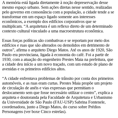
A memória está ligada diretamente à noção depreservação desse
mesmo espaço urbano. Sem ações diretas nesse sentido, realizadas
pelo governo em consonância com a população, a cidade tende a se
transformar em um espaço ligado somente aos interesses
econômicos, a exemplo dos edifícios corporativos que se
multiplicam. “A arquitetura é um reflexo direto de um determinado
contexto cultural vinculado a uma macroestrutura econômica.
Essas forças políticas são combativas e se reportam por meio dos
edifícios e ruas que são alterados ou demolidos em detrimento de
outros”, afirma o arquiteto Diego Matos. Até os anos de 1920, São
Paulo era provinciana, ligada à economia do café. Foi a partir de
1930, com a atuação do engenheiro Prestes Maia na prefeitura, que
a cidade deu início a um novo traçado, com um estudo de plano de
avenidas e os primeiros edifícios altos.
“A cidade enfrentava problemas de trânsito por conta dos primeiros
automóveis, e as ruas eram curtas. Prestes Maia propõe um projeto
de circulação de anéis e vias expressas que permitiam o
deslocamento sem que fosse necessário utilizar o centro”, explica a
arquiteta e doutoranda pela Faculdade de Arquitetura e Urbanismo
da Universidade de São Paulo (FAU-USP) Sabrina Fontenele,
coordenadora, junto a Diego Matos, do curso sobre Prédios
Personagens (ver boxe Cinco estrelas).