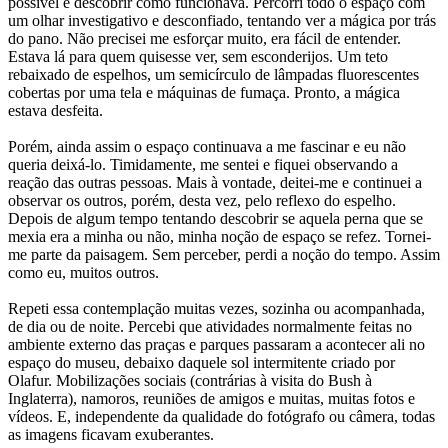
possível e descobrir como funcionava. Percorri todo o espaço com
um olhar investigativo e desconfiado, tentando ver a mágica por trás
do pano. Não precisei me esforçar muito, era fácil de entender.
Estava lá para quem quisesse ver, sem esconderijos. Um teto
rebaixado de espelhos, um semicírculo de lâmpadas fluorescentes
cobertas por uma tela e máquinas de fumaça. Pronto, a mágica
estava desfeita.
Porém, ainda assim o espaço continuava a me fascinar e eu não
queria deixá-lo. Timidamente, me sentei e fiquei observando a
reação das outras pessoas. Mais à vontade, deitei-me e continuei a
observar os outros, porém, desta vez, pelo reflexo do espelho.
Depois de algum tempo tentando descobrir se aquela perna que se
mexia era a minha ou não, minha noção de espaço se refez. Tornei-
me parte da paisagem. Sem perceber, perdi a noção do tempo. Assim
como eu, muitos outros.
Repeti essa contemplação muitas vezes, sozinha ou acompanhada,
de dia ou de noite. Percebi que atividades normalmente feitas no
ambiente externo das praças e parques passaram a acontecer ali no
espaço do museu, debaixo daquele sol intermitente criado por
Olafur. Mobilizações sociais (contrárias à visita do Bush à
Inglaterra), namoros, reuniões de amigos e muitas, muitas fotos e
vídeos. E, independente da qualidade do fotógrafo ou câmera, todas
as imagens ficavam exuberantes.