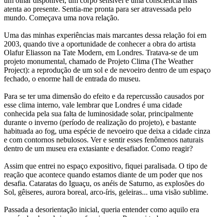
um olhar disponível, um corpo sensível e uma consciência mais
atenta ao presente. Sentia-me pronta para ser atravessada pelo
mundo. Começava uma nova relação.
Uma das minhas experiências mais marcantes dessa relação foi em
2003, quando tive a oportunidade de conhecer a obra do artista
Olafur Eliasson na Tate Modern, em Londres. Tratava-se de um
projeto monumental, chamado de Projeto Clima (The Weather
Project): a reprodução de um sol e de nevoeiro dentro de um espaço
fechado, o enorme hall de entrada do museu.
Para se ter uma dimensão do efeito e da repercussão causados por
esse clima interno, vale lembrar que Londres é uma cidade
conhecida pela sua falta de luminosidade solar, principalmente
durante o inverno (período de realização do projeto), e bastante
habituada ao fog, uma espécie de nevoeiro que deixa a cidade cinza
e com contornos nebulosos. Ver e sentir esses fenômenos naturais
dentro de um museu era extasiante e desafiador. Como reagir?
Assim que entrei no espaço expositivo, fiquei paralisada. O tipo de
reação que acontece quando estamos diante de um poder que nos
desafia. Cataratas do Iguaçu, os anéis de Saturno, as explosões do
Sol, gêiseres, aurora boreal, arco-íris, geleiras... uma visão sublime.
Passada a desorientação inicial, queria entender como aquilo era