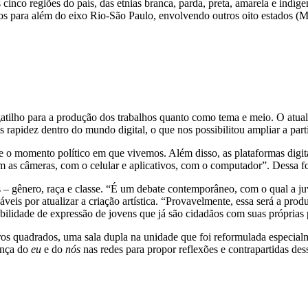
cinco regiões do país, das etnias branca, parda, preta, amarela e indí
s para além do eixo Rio-São Paulo, envolvendo outros oito estados (Mi
ilho para a produção dos trabalhos quanto como tema e meio. O atual co
rapidez dentro do mundo digital, o que nos possibilitou ampliar a part
e o momento político em que vivemos. Além disso, as plataformas digitai
m as câmeras, com o celular e aplicativos, com o computador”. Dessa fo
es – gênero, raça e classe. “É um debate contemporâneo, com o qual a j
áveis por atualizar a criação artística. “Provavelmente, essa será a pro
bilidade de expressão de jovens que já são cidadãos com suas próprias
os quadrados, uma sala dupla na unidade que foi reformulada especialm
sença do
eu
e do
nós
nas redes para propor reflexões e contrapartidas de