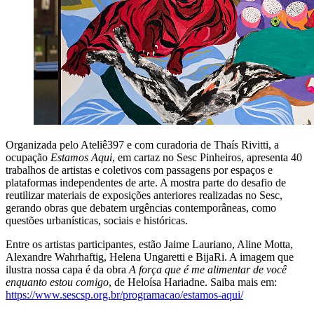
Organizada pelo Ateliê397 e com curadoria de Thaís Rivitti, a
ocupação
Estamos Aqui
, em cartaz no Sesc Pinheiros, apresenta 40
trabalhos de artistas e coletivos com passagens por espaços e
plataformas independentes de arte. A mostra parte do desafio de
reutilizar materiais de exposições anteriores realizadas no Sesc,
gerando obras que debatem urgências contemporâneas, como
questões urbanísticas, sociais e históricas.
Entre os artistas participantes, estão Jaime Lauriano, Aline Motta,
Alexandre Wahrhaftig, Helena Ungaretti e BijaRi. A imagem que
ilustra nossa capa é da obra
A força que é me alimentar de você
enquanto estou comigo
, de Heloísa Hariadne. Saiba mais em:
https://www.sescsp.org.br/programacao/estamos-aqui/