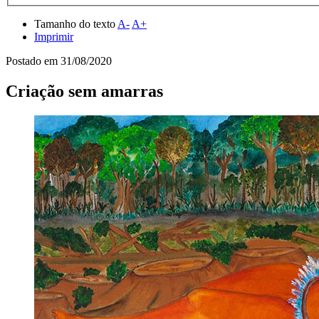
Tamanho do texto
A-
A+
Imprimir
Postado em
31/08/2020
Criação sem amarras