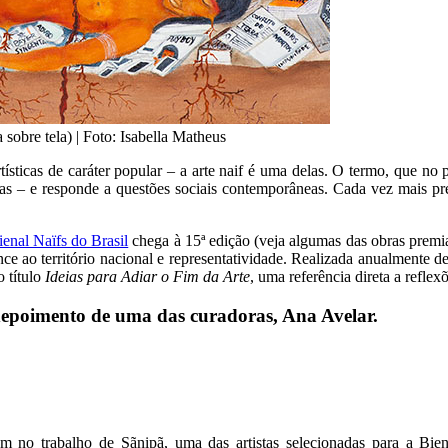
 sobre tela) | Foto: Isabella Matheus
rtísticas de caráter popular – a arte naif é uma delas. O termo, que no
xas – e responde a questões sociais contemporâneas. Cada vez mais pres
ienal Naïfs do Brasil
chega à 15ª edição (veja algumas das obras premi
nce ao território nacional e representatividade. Realizada anualmente 
o título
Ideias para Adiar o Fim da Arte
, uma referência direta a refle
depoimento de uma das curadoras, Ana Avelar.
am no trabalho de Sãnipã, uma das artistas selecionadas para a Bie