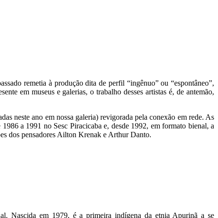
 passado remetia à produção dita de perfil “ingênuo” ou “espontâneo”,
ente em museus e galerias, o trabalho desses artistas é, de antemão,
adas neste ano em nossa galeria) revigorada pela conexão em rede. As
de 1986 a 1991 no Sesc Piracicaba e, desde 1992, em formato bienal, a
xões dos pensadores Ailton Krenak e Arthur Danto.
nal. Nascida em 1979, é a primeira indígena da etnia Apurinã a se