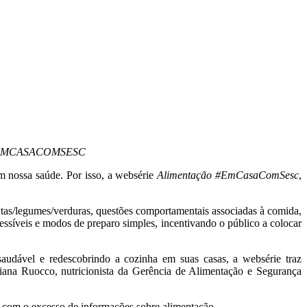
EMCASACOMSESC
 nossa saúde. Por isso, a websérie
Alimentação #EmCasaComSesc
,
rutas/legumes/verduras, questões comportamentais associadas à comida,
essíveis e modos de preparo simples, incentivando o público a colocar
udável e redescobrindo a cozinha em suas casas, a websérie traz
ariana Ruocco, nutricionista da Gerência de Alimentação e Segurança
os com o excesso de informações sobre alimentação.