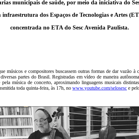
retarias municipais de saúde, por meio da iniciativa do S
da infraestrutura dos Espaços de Tecnologias e Artes (E
concentrada no ETA do Sesc Avenida Paulista.
 que músicos e compositores buscassem outras formas de dar vazão à cr
diversas partes do Brasil. Registradas em vídeo de maneira autônoma p
té pela música de concerto, aproximando linguagens musicais distin
nsmitida toda quinta-feira, às 17h, no
www.youtube.com/selosesc
e pel