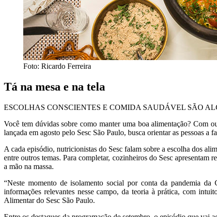
Foto: Ricardo Ferreira
Tá na mesa e na tela
ESCOLHAS CONSCIENTES E COMIDA SAUDÁVEL SÃO AL
Você tem dúvidas sobre como manter uma boa alimentação? Com ou 
lançada em agosto pelo Sesc São Paulo, busca orientar as pessoas a f
A cada episódio, nutricionistas do Sesc falam sobre a escolha dos al
entre outros temas. Para completar, cozinheiros do Sesc apresentam r
a mão na massa.
“Neste momento de isolamento social por conta da pandemia da C
informações relevantes nesse campo, da teoria à prática, com intui
Alimentar do Sesc São Paulo.
Entre os destaques da programação de setembro, o episódio que vai ao