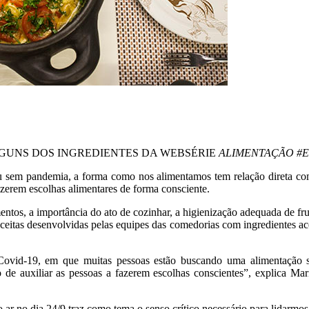
GUNS DOS INGREDIENTES DA WEBSÉRIE
ALIMENTAÇÃO #
sem pandemia, a forma como nos alimentamos tem relação direta com
azerem escolhas alimentares de forma consciente.
imentos, a importância do ato de cozinhar, a higienização adequada de f
eceitas desenvolvidas pelas equipes das comedorias com ingredientes ac
ovid-19, em que muitas pessoas estão buscando uma alimentação sa
to de auxiliar as pessoas a fazerem escolhas conscientes”, explica M
 ar no dia 24/9 traz como tema o senso crítico necessário para lidarm