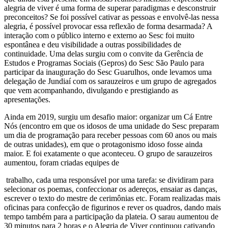
alegria de viver é uma forma de superar paradigmas e desconstruir
preconceitos? Se foi possível cativar as pessoas e envolvê-las nessa
alegria, é possível provocar essa reflexão de forma desarmada? A
interação com o público interno e externo ao Sesc foi muito
espontânea e deu visibilidade a outras possibilidades de
continuidade. Uma delas surgiu com o convite da Gerência de
Estudos e Programas Sociais (Gepros) do Sesc São Paulo para
participar da inauguração do Sesc Guarulhos, onde levamos uma
delegação de Jundiaí com os sarauzeiros e um grupo de agregados
que vem acompanhando, divulgando e prestigiando as
apresentações.
Ainda em 2019, surgiu um desafio maior: organizar um Cá Entre
Nós (encontro em que os idosos de uma unidade do Sesc preparam
um dia de programação para receber pessoas com 60 anos ou mais
de outras unidades), em que o protagonismo idoso fosse ainda
maior. E foi exatamente o que aconteceu. O grupo de sarauzeiros
aumentou, foram criadas equipes de
trabalho, cada uma responsável por uma tarefa: se dividiram para
selecionar os poemas, confeccionar os adereços, ensaiar as danças,
escrever o texto do mestre de cerimônias etc. Foram realizadas mais
oficinas para confecção de figurinos e rever os quadros, dando mais
tempo também para a participação da plateia. O sarau aumentou de
30 minutos para 2 horas e o Alegria de Viver continuou cativando