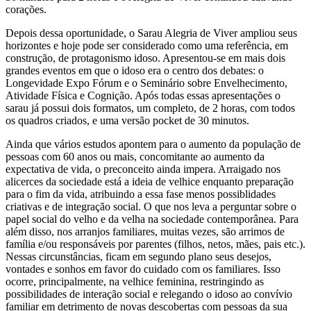
corações.
Depois dessa oportunidade, o Sarau Alegria de Viver ampliou seus
horizontes e hoje pode ser considerado como uma referência, em
construção, de protagonismo idoso. Apresentou-se em mais dois
grandes eventos em que o idoso era o centro dos debates: o
Longevidade Expo Fórum e o Seminário sobre Envelhecimento,
Atividade Física e Cognição. Após todas essas apresentações o
sarau já possui dois formatos, um completo, de 2 horas, com todos
os quadros criados, e uma versão pocket de 30 minutos.
Ainda que vários estudos apontem para o aumento da população de
pessoas com 60 anos ou mais, concomitante ao aumento da
expectativa de vida, o preconceito ainda impera. Arraigado nos
alicerces da sociedade está a ideia de velhice enquanto preparação
para o fim da vida, atribuindo a essa fase menos possiblidades
criativas e de integração social. O que nos leva a perguntar sobre o
papel social do velho e da velha na sociedade contemporânea. Para
além disso, nos arranjos familiares, muitas vezes, são arrimos de
família e/ou responsáveis por parentes (filhos, netos, mães, pais etc.).
Nessas circunstâncias, ficam em segundo plano seus desejos,
vontades e sonhos em favor do cuidado com os familiares. Isso
ocorre, principalmente, na velhice feminina, restringindo as
possibilidades de interação social e relegando o idoso ao convívio
familiar em detrimento de novas descobertas com pessoas da sua