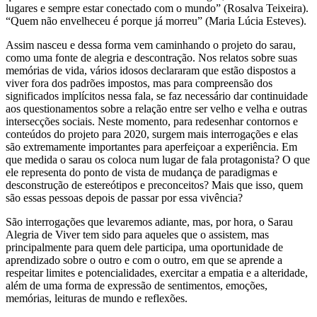
lugares e sempre estar conectado com o mundo” (Rosalva Teixeira).
“Quem não envelheceu é porque já morreu” (Maria Lúcia Esteves).
Assim nasceu e dessa forma vem caminhando o projeto do sarau,
como uma fonte de alegria e descontração. Nos relatos sobre suas
memórias de vida, vários idosos declararam que estão dispostos a
viver fora dos padrões impostos, mas para compreensão dos
significados implícitos nessa fala, se faz necessário dar continuidade
aos questionamentos sobre a relação entre ser velho e velha e outras
intersecções sociais. Neste momento, para redesenhar contornos e
conteúdos do projeto para 2020, surgem mais interrogações e elas
são extremamente importantes para aperfeiçoar a experiência. Em
que medida o sarau os coloca num lugar de fala protagonista? O que
ele representa do ponto de vista de mudança de paradigmas e
desconstrução de estereótipos e preconceitos? Mais que isso, quem
são essas pessoas depois de passar por essa vivência?
São interrogações que levaremos adiante, mas, por hora, o Sarau
Alegria de Viver tem sido para aqueles que o assistem, mas
principalmente para quem dele participa, uma oportunidade de
aprendizado sobre o outro e com o outro, em que se aprende a
respeitar limites e potencialidades, exercitar a empatia e a alteridade,
além de uma forma de expressão de sentimentos, emoções,
memórias, leituras de mundo e reflexões.