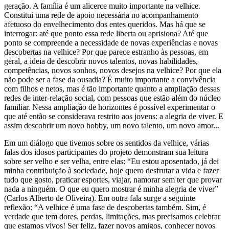
geração. A família é um alicerce muito importante na velhice.
Constitui uma rede de apoio necessária no acompanhamento
afetuoso do envelhecimento dos entes queridos. Mas há que se
interrogar: até que ponto essa rede liberta ou aprisiona? Até que
ponto se compreende a necessidade de novas experiências e novas
descobertas na velhice? Por que parece estranho às pessoas, em
geral, a ideia de descobrir novos talentos, novas habilidades,
competências, novos sonhos, novos desejos na velhice? Por que ela
não pode ser a fase da ousadia? É muito importante a convivência
com filhos e netos, mas é tão importante quanto a ampliação dessas
redes de inter-relação social, com pessoas que estão além do núcleo
familiar. Nessa ampliação de horizontes é possível experimentar o
que até então se considerava restrito aos jovens: a alegria de viver. E
assim descobrir um novo hobby, um novo talento, um novo amor...
Em um diálogo que tivemos sobre os sentidos da velhice, várias
falas dos idosos participantes do projeto demonstram sua leitura
sobre ser velho e ser velha, entre elas: “Eu estou aposentado, já dei
minha contribuição à sociedade, hoje quero desfrutar a vida e fazer
tudo que gosto, praticar esportes, viajar, namorar sem ter que provar
nada a ninguém. O que eu quero mostrar é minha alegria de viver”
(Carlos Alberto de Oliveira). Em outra fala surge a seguinte
reflexão: “A velhice é uma fase de descobertas também. Sim, é
verdade que tem dores, perdas, limitações, mas precisamos celebrar
que estamos vivos! Ser feliz, fazer novos amigos, conhecer novos