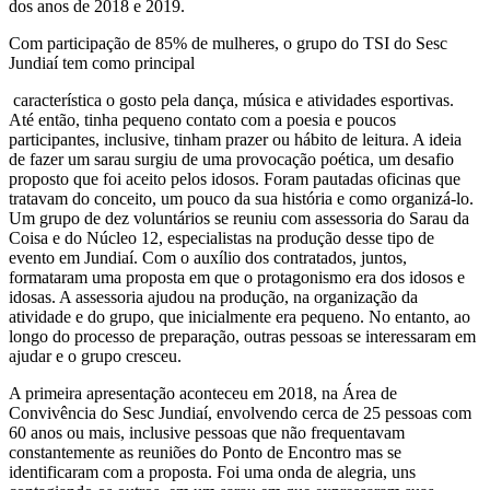
dos anos de 2018 e 2019.
Com participação de 85% de mulheres, o grupo do TSI do Sesc
Jundiaí tem como principal
característica o gosto pela dança, música e atividades esportivas.
Até então, tinha pequeno contato com a poesia e poucos
participantes, inclusive, tinham prazer ou hábito de leitura. A ideia
de fazer um sarau surgiu de uma provocação poética, um desafio
proposto que foi aceito pelos idosos. Foram pautadas oficinas que
tratavam do conceito, um pouco da sua história e como organizá-lo.
Um grupo de dez voluntários se reuniu com assessoria do Sarau da
Coisa e do Núcleo 12, especialistas na produção desse tipo de
evento em Jundiaí. Com o auxílio dos contratados, juntos,
formataram uma proposta em que o protagonismo era dos idosos e
idosas. A assessoria ajudou na produção, na organização da
atividade e do grupo, que inicialmente era pequeno. No entanto, ao
longo do processo de preparação, outras pessoas se interessaram em
ajudar e o grupo cresceu.
A primeira apresentação aconteceu em 2018, na Área de
Convivência do Sesc Jundiaí, envolvendo cerca de 25 pessoas com
60 anos ou mais, inclusive pessoas que não frequentavam
constantemente as reuniões do Ponto de Encontro mas se
identificaram com a proposta. Foi uma onda de alegria, uns