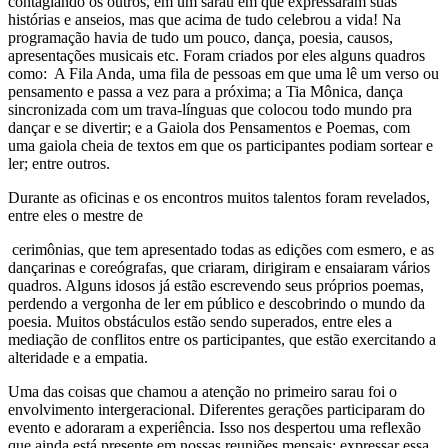
contagiando os outros, em um sarau em que expressaram suas
histórias e anseios, mas que acima de tudo celebrou a vida! Na
programação havia de tudo um pouco, dança, poesia, causos,
apresentações musicais etc. Foram criados por eles alguns quadros
como: A Fila Anda, uma fila de pessoas em que uma lê um verso ou
pensamento e passa a vez para a próxima; a Tia Mônica, dança
sincronizada com um trava-línguas que colocou todo mundo pra
dançar e se divertir; e a Gaiola dos Pensamentos e Poemas, com
uma gaiola cheia de textos em que os participantes podiam sortear e
ler; entre outros.
Durante as oficinas e os encontros muitos talentos foram revelados,
entre eles o mestre de
cerimônias, que tem apresentado todas as edições com esmero, e as
dançarinas e coreógrafas, que criaram, dirigiram e ensaiaram vários
quadros. Alguns idosos já estão escrevendo seus próprios poemas,
perdendo a vergonha de ler em público e descobrindo o mundo da
poesia. Muitos obstáculos estão sendo superados, entre eles a
mediação de conflitos entre os participantes, que estão exercitando a
alteridade e a empatia.
Uma das coisas que chamou a atenção no primeiro sarau foi o
envolvimento intergeracional. Diferentes gerações participaram do
evento e adoraram a experiência. Isso nos despertou uma reflexão
que ainda está presente em nossas reuniões mensais: expressar essa